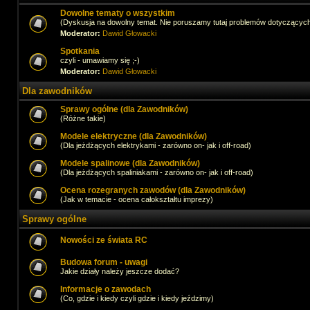
Dowolne tematy o wszystkim
(Dyskusja na dowolny temat. Nie poruszamy tutaj problemów dotyczącyc
Moderator:
Dawid Głowacki
Spotkania
czyli - umawiamy się ;-)
Moderator:
Dawid Głowacki
Dla zawodników
Sprawy ogólne (dla Zawodników)
(Różne takie)
Modele elektryczne (dla Zawodników)
(Dla jeżdżących elektrykami - zarówno on- jak i off-road)
Modele spalinowe (dla Zawodników)
(Dla jeżdżących spaliniakami - zarówno on- jak i off-road)
Ocena rozegranych zawodów (dla Zawodników)
(Jak w temacie - ocena całokształtu imprezy)
Sprawy ogólne
Nowości ze świata RC
Budowa forum - uwagi
Jakie działy należy jeszcze dodać?
Informacje o zawodach
(Co, gdzie i kiedy czyli gdzie i kiedy jeździmy)