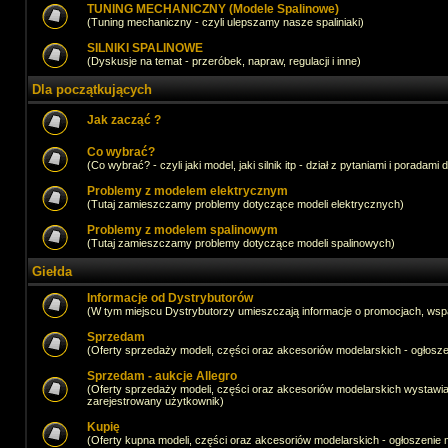
TUNING MECHANICZNY (Modele Spalinowe)
(Tuning mechaniczny - czyli ulepszamy nasze spaliniaki)
SILNIKI SPALINOWE
(Dyskusje na temat - przeróbek, napraw, regulacji i inne)
Dla początkujących
Jak zacząć ?
Co wybrać?
(Co wybrać? - czyli jaki model, jaki silnik itp - dział z pytaniami i poradami 
Problemy z modelem elektrycznym
(Tutaj zamieszczamy problemy dotyczące modeli elektrycznych)
Problemy z modelem spalinowym
(Tutaj zamieszczamy problemy dotyczące modeli spalinowych)
Giełda
Informacje od Dystrybutorów
(W tym miejscu Dystrybutorzy umieszczają informacje o promocjach, wsp
Sprzedam
(Oferty sprzedaży modeli, części oraz akcesoriów modelarskich - ogło
Sprzedam - aukcje Allegro
(Oferty sprzedaży modeli, części oraz akcesoriów modelarskich wystawi
zarejestrowany użytkownik)
Kupię
(Oferty kupna modeli, części oraz akcesoriów modelarskich - ogłoszeni