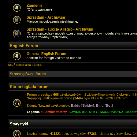
Zamienię
(Oferty zamiany)
Sprzedam - Archiwum
Miejsce na ogłoszenia nieaktualne.
Sprzedam - aukcje Allegro - Archiwum
(Oferty sprzedaży modeli, części oraz akcesoriów modelarskich wystawi
zarejestrowany użytkownik)
English Forum
General English Forum
a forum for foreign visitors to our site
Usuń ciasteczka
|
Ekipa
Strona główna forum
Kto przegląda forum
Forum przegląda
666
użytkowników :: 2 zidentyfikowanych, 0 ukrytych i 6
Najwięcej użytkowników online (
2444
) było Pt sie 07, 2026 11:37 am
Zidentyfikowani użytkownicy:
Baidu [Spider]
,
Bing [Bot]
Legenda ::
Administratorzy
,
ADMINISTRATORZY I MODERATORZY
,
Moderat
Statystyki
Liczba postów:
411321
| Liczba wątków:
67366
| Liczba użytkowników:
14