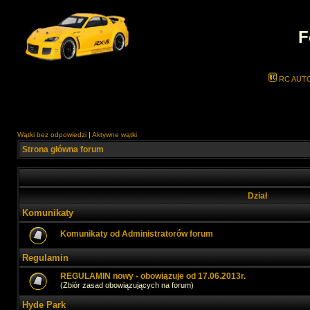
F
RC AUT
Wątki bez odpowiedzi
|
Aktywne wątki
Strona główna forum
Dział
Komunikaty
Komunikaty od Administratorów forum
Regulamin
REGULAMIN nowy - obowiązuje od 17.06.2013r.
(Zbiór zasad obowiązujących na forum)
Hyde Park