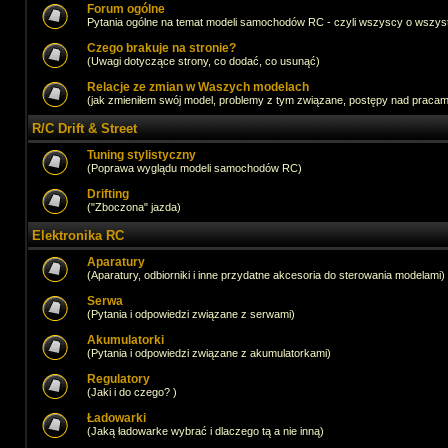
Forum ogólne
Pytania ogólne na temat modeli samochodów RC - czyli wszyscy o wszystk
Czego brakuje na stronie?
(Uwagi dotyczące strony, co dodać, co usunąć)
Relacje ze zmian w Waszych modelach
(jak zmieniłem swój model, problemy z tym związane, postępy nad pracami,
R/C Drift & Street
Tuning stylistyczny
(Poprawa wyglądu modeli samochodów RC)
Drifting
("Zboczona" jazda)
Elektronika RC
Aparatury
(Aparatury, odbiorniki i inne przydatne akcesoria do sterowania modelami)
Serwa
(Pytania i odpowiedzi związane z serwami)
Akumulatorki
(Pytania i odpowiedzi związane z akumulatorkami)
Regulatory
(Jaki i do czego? )
Ładowarki
(Jaką ładowarke wybrać i dlaczego tą a nie inną)