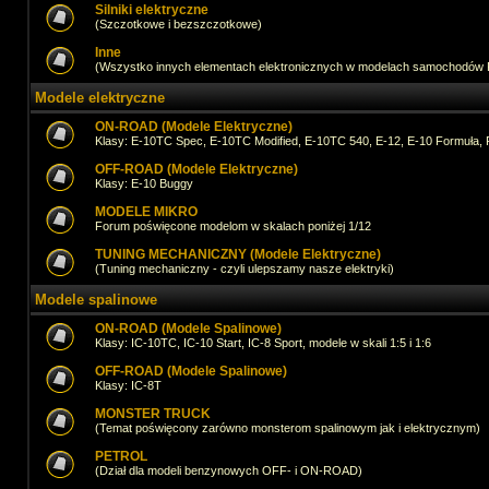
Silniki elektryczne
(Szczotkowe i bezszczotkowe)
Inne
(Wszystko innych elementach elektronicznych w modelach samochodów
Modele elektryczne
ON-ROAD (Modele Elektryczne)
Klasy: E-10TC Spec, E-10TC Modified, E-10TC 540, E-12, E-10 Formuła, 
OFF-ROAD (Modele Elektryczne)
Klasy: E-10 Buggy
MODELE MIKRO
Forum poświęcone modelom w skalach poniżej 1/12
TUNING MECHANICZNY (Modele Elektryczne)
(Tuning mechaniczny - czyli ulepszamy nasze elektryki)
Modele spalinowe
ON-ROAD (Modele Spalinowe)
Klasy: IC-10TC, IC-10 Start, IC-8 Sport, modele w skali 1:5 i 1:6
OFF-ROAD (Modele Spalinowe)
Klasy: IC-8T
MONSTER TRUCK
(Temat poświęcony zarówno monsterom spalinowym jak i elektrycznym)
PETROL
(Dział dla modeli benzynowych OFF- i ON-ROAD)