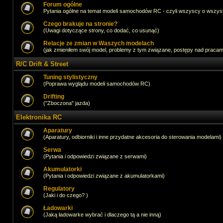
Forum ogólne
Pytania ogólne na temat modeli samochodów RC - czyli wszyscy o wszystk
Czego brakuje na stronie?
(Uwagi dotyczące strony, co dodać, co usunąć)
Relacje ze zmian w Waszych modelach
(jak zmieniłem swój model, problemy z tym związane, postępy nad pracami,
R/C Drift & Street
Tuning stylistyczny
(Poprawa wyglądu modeli samochodów RC)
Drifting
("Zboczona" jazda)
Elektronika RC
Aparatury
(Aparatury, odbiorniki i inne przydatne akcesoria do sterowania modelami)
Serwa
(Pytania i odpowiedzi związane z serwami)
Akumulatorki
(Pytania i odpowiedzi związane z akumulatorkami)
Regulatory
(Jaki i do czego? )
Ładowarki
(Jaką ładowarke wybrać i dlaczego tą a nie inną)