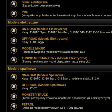
Silniki elektryczne
(Szczotkowe i bezszczotkowe)
Inne
(Wszystko innych elementach elektronicznych w modelach samochodów
Modele elektryczne
ON-ROAD (Modele Elektryczne)
Klasy: E-10TC Spec, E-10TC Modified, E-10TC 540, E-12, E-10 Formuła, 
OFF-ROAD (Modele Elektryczne)
Klasy: E-10 Buggy
MODELE MIKRO
Forum poświęcone modelom w skalach poniżej 1/12
TUNING MECHANICZNY (Modele Elektryczne)
(Tuning mechaniczny - czyli ulepszamy nasze elektryki)
Modele spalinowe
ON-ROAD (Modele Spalinowe)
Klasy: IC-10TC, IC-10 Start, IC-8 Sport, modele w skali 1:5 i 1:6
OFF-ROAD (Modele Spalinowe)
Klasy: IC-8T
MONSTER TRUCK
(Temat poświęcony zarówno monsterom spalinowym jak i elektrycznym)
PETROL
(Dział dla modeli benzynowych OFF- i ON-ROAD)