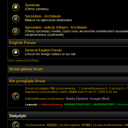
Zamienię
(Oferty zamiany)
Sprzedam - Archiwum
Miejsce na ogłoszenia nieaktualne.
Sprzedam - aukcje Allegro - Archiwum
(Oferty sprzedaży modeli, części oraz akcesoriów modelarskich wystawi
zarejestrowany użytkownik)
English Forum
General English Forum
a forum for foreign visitors to our site
Usuń ciasteczka
|
Ekipa
Strona główna forum
Kto przegląda forum
Forum przegląda
742
użytkowników :: 2 zidentyfikowanych, 0 ukrytych i 7
Najwięcej użytkowników online (
2110
) było Pt sie 07, 2026 8:20 am
Zidentyfikowani użytkownicy:
Baidu [Spider]
,
Google [Bot]
Legenda ::
Administratorzy
,
ADMINISTRATORZY I MODERATORZY
,
Moderat
Statystyki
Liczba postów:
411321
| Liczba wątków:
67366
| Liczba użytkowników:
14