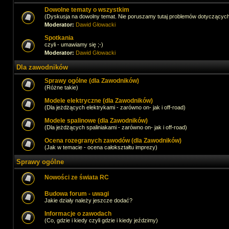
Dowolne tematy o wszystkim
(Dyskusja na dowolny temat. Nie poruszamy tutaj problemów dotyczącyc
Moderator:
Dawid Głowacki
Spotkania
czyli - umawiamy się ;-)
Moderator:
Dawid Głowacki
Dla zawodników
Sprawy ogólne (dla Zawodników)
(Różne takie)
Modele elektryczne (dla Zawodników)
(Dla jeżdżących elektrykami - zarówno on- jak i off-road)
Modele spalinowe (dla Zawodników)
(Dla jeżdżących spaliniakami - zarówno on- jak i off-road)
Ocena rozegranych zawodów (dla Zawodników)
(Jak w temacie - ocena całokształtu imprezy)
Sprawy ogólne
Nowości ze świata RC
Budowa forum - uwagi
Jakie działy należy jeszcze dodać?
Informacje o zawodach
(Co, gdzie i kiedy czyli gdzie i kiedy jeździmy)