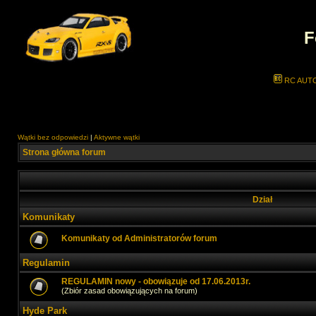
F
RC AUT
Wątki bez odpowiedzi
|
Aktywne wątki
Strona główna forum
Dział
Komunikaty
Komunikaty od Administratorów forum
Regulamin
REGULAMIN nowy - obowiązuje od 17.06.2013r.
(Zbiór zasad obowiązujących na forum)
Hyde Park