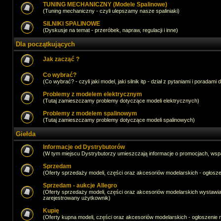
TUNING MECHANICZNY (Modele Spalinowe)
(Tuning mechaniczny - czyli ulepszamy nasze spaliniaki)
SILNIKI SPALINOWE
(Dyskusje na temat - przeróbek, napraw, regulacji i inne)
Dla początkujących
Jak zacząć ?
Co wybrać?
(Co wybrać? - czyli jaki model, jaki silnik itp - dział z pytaniami i poradami 
Problemy z modelem elektrycznym
(Tutaj zamieszczamy problemy dotyczące modeli elektrycznych)
Problemy z modelem spalinowym
(Tutaj zamieszczamy problemy dotyczące modeli spalinowych)
Giełda
Informacje od Dystrybutorów
(W tym miejscu Dystrybutorzy umieszczają informacje o promocjach, wsp
Sprzedam
(Oferty sprzedaży modeli, części oraz akcesoriów modelarskich - ogło
Sprzedam - aukcje Allegro
(Oferty sprzedaży modeli, części oraz akcesoriów modelarskich wystawi
zarejestrowany użytkownik)
Kupię
(Oferty kupna modeli, części oraz akcesoriów modelarskich - ogłoszeni