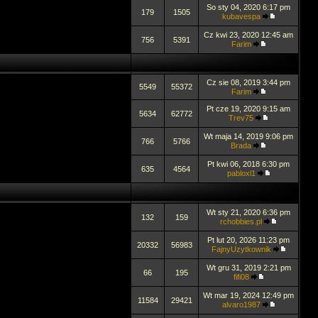
So sty 04, 2020 6:17 pm
179
1505
kubavespa
Cz kwi 23, 2020 12:45 am
756
5391
Farim
Cz sie 08, 2019 3:44 pm
5549
55372
Farim
Pt cze 19, 2020 9:15 am
5634
62772
Trev75
Wt maja 14, 2019 9:06 pm
766
5766
Brada
Pt kwi 06, 2018 6:30 pm
635
4564
pabloxl1
Wt sty 21, 2020 6:36 pm
132
159
rchobbies.pl
Pt lut 20, 2026 11:23 pm
20332
56983
FajnyUzytkownik
Wt gru 31, 2019 2:21 pm
66
195
fifi08
Wt mar 19, 2024 12:49 pm
11584
29421
alvaro1987