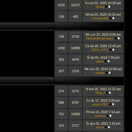
N cze 01, 2025 10:29 am
1035
10147
Devid
Wt lut 24, 2026 10:30 am
139
482
Ciastulka88
Wt cze 23, 2020 8:59 pm
746
5718
Michał Abramowicz
Cz lut 20, 2020 12:40 pm
1030
10988
DON_VITO
Śr lip 04, 2018 1:56 pm
493
4478
plitea
Wt cze 25, 2019 10:08 am
207
1319
merllin
N kwi 25, 2021 11:22 am
274
2275
Radi_ii
Cz lis 17, 2022 2:00 pm
686
6767
alvaro1987
Pt kwi 24, 2020 7:14 am
762
10898
endrjus
Śr gru 01, 2021 3:18 pm
314
2717
takse