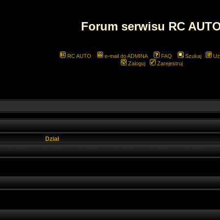
Forum serwisu RC AUT
RC AUTO
e-mail do ADMINA
FAQ
Szukaj
Uż
Zaloguj
Zarejestruj
Dział