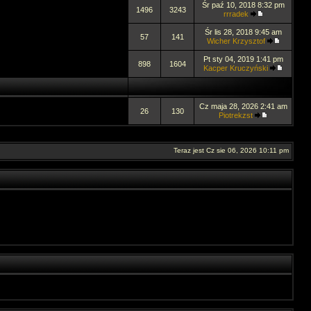
Śr paź 10, 2018 8:32 pm
1496
3243
rrradek
Śr lis 28, 2018 9:45 am
57
141
Wicher Krzysztof
Pt sty 04, 2019 1:41 pm
898
1604
Kacper Kruczyński
Cz maja 28, 2026 2:41 am
26
130
Piotrekzst
Teraz jest Cz sie 06, 2026 10:11 pm