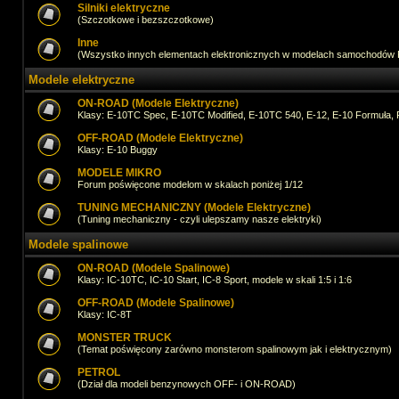
Silniki elektryczne
(Szczotkowe i bezszczotkowe)
Inne
(Wszystko innych elementach elektronicznych w modelach samochodów
Modele elektryczne
ON-ROAD (Modele Elektryczne)
Klasy: E-10TC Spec, E-10TC Modified, E-10TC 540, E-12, E-10 Formuła, 
OFF-ROAD (Modele Elektryczne)
Klasy: E-10 Buggy
MODELE MIKRO
Forum poświęcone modelom w skalach poniżej 1/12
TUNING MECHANICZNY (Modele Elektryczne)
(Tuning mechaniczny - czyli ulepszamy nasze elektryki)
Modele spalinowe
ON-ROAD (Modele Spalinowe)
Klasy: IC-10TC, IC-10 Start, IC-8 Sport, modele w skali 1:5 i 1:6
OFF-ROAD (Modele Spalinowe)
Klasy: IC-8T
MONSTER TRUCK
(Temat poświęcony zarówno monsterom spalinowym jak i elektrycznym)
PETROL
(Dział dla modeli benzynowych OFF- i ON-ROAD)