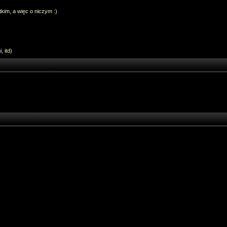
im, a więc o niczym :)
 itd)