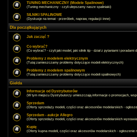
TUNING MECHANICZNY (Modele Spalinowe)
(Tuning mechaniczny - czyli ulepszamy nasze spaliniaki)
SILNIKI SPALINOWE
(Dyskusje na temat - przeróbek, napraw, regulacji i inne)
Dla początkujących
Jak zacząć ?
Co wybrać?
(Co wybrać? - czyli jaki model, jaki silnik itp - dział z pytaniami i poradami 
Problemy z modelem elektrycznym
(Tutaj zamieszczamy problemy dotyczące modeli elektrycznych)
Problemy z modelem spalinowym
(Tutaj zamieszczamy problemy dotyczące modeli spalinowych)
Giełda
Informacje od Dystrybutorów
(W tym miejscu Dystrybutorzy umieszczają informacje o promocjach, wsp
Sprzedam
(Oferty sprzedaży modeli, części oraz akcesoriów modelarskich - ogło
Sprzedam - aukcje Allegro
(Oferty sprzedaży modeli, części oraz akcesoriów modelarskich wystawi
Kupię
(Oferty kupna modeli, części oraz akcesoriów modelarskich - ogłoszeni