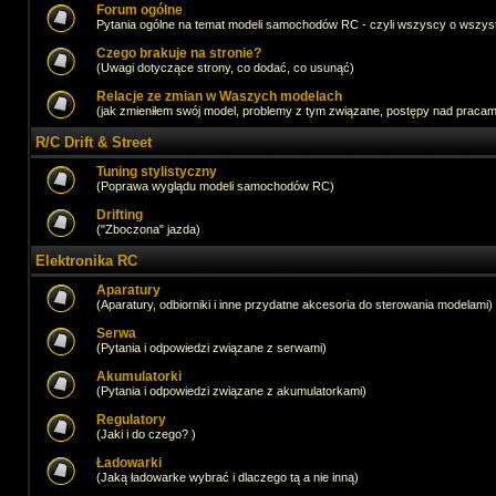
Forum ogólne
Pytania ogólne na temat modeli samochodów RC - czyli wszyscy o wszystk
Czego brakuje na stronie?
(Uwagi dotyczące strony, co dodać, co usunąć)
Relacje ze zmian w Waszych modelach
(jak zmieniłem swój model, problemy z tym związane, postępy nad pracami,
R/C Drift & Street
Tuning stylistyczny
(Poprawa wyglądu modeli samochodów RC)
Drifting
("Zboczona" jazda)
Elektronika RC
Aparatury
(Aparatury, odbiorniki i inne przydatne akcesoria do sterowania modelami)
Serwa
(Pytania i odpowiedzi związane z serwami)
Akumulatorki
(Pytania i odpowiedzi związane z akumulatorkami)
Regulatory
(Jaki i do czego? )
Ładowarki
(Jaką ładowarke wybrać i dlaczego tą a nie inną)