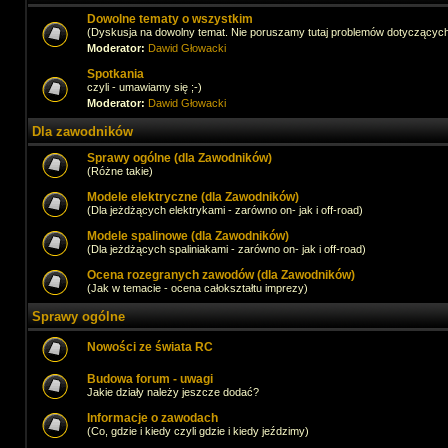
Dowolne tematy o wszystkim
(Dyskusja na dowolny temat. Nie poruszamy tutaj problemów dotyczącyc
Moderator:
Dawid Głowacki
Spotkania
czyli - umawiamy się ;-)
Moderator:
Dawid Głowacki
Dla zawodników
Sprawy ogólne (dla Zawodników)
(Różne takie)
Modele elektryczne (dla Zawodników)
(Dla jeżdżących elektrykami - zarówno on- jak i off-road)
Modele spalinowe (dla Zawodników)
(Dla jeżdżących spaliniakami - zarówno on- jak i off-road)
Ocena rozegranych zawodów (dla Zawodników)
(Jak w temacie - ocena całokształtu imprezy)
Sprawy ogólne
Nowości ze świata RC
Budowa forum - uwagi
Jakie działy należy jeszcze dodać?
Informacje o zawodach
(Co, gdzie i kiedy czyli gdzie i kiedy jeździmy)