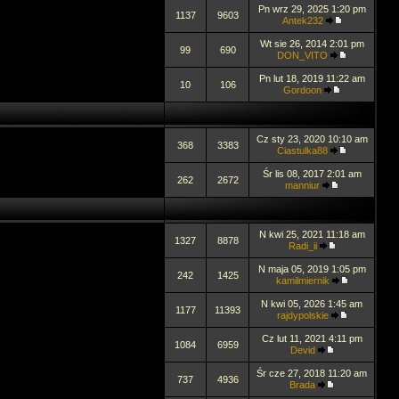
Pn wrz 29, 2025 1:20 pm
1137
9603
Antek232
Wt sie 26, 2014 2:01 pm
99
690
DON_VITO
Pn lut 18, 2019 11:22 am
10
106
Gordoon
Cz sty 23, 2020 10:10 am
368
3383
Ciastulka88
Śr lis 08, 2017 2:01 am
262
2672
manniur
N kwi 25, 2021 11:18 am
1327
8878
Radi_ii
N maja 05, 2019 1:05 pm
242
1425
kamilmiernik
N kwi 05, 2026 1:45 am
1177
11393
rajdypolskie
Cz lut 11, 2021 4:11 pm
1084
6959
Devid
Śr cze 27, 2018 11:20 am
737
4936
Brada