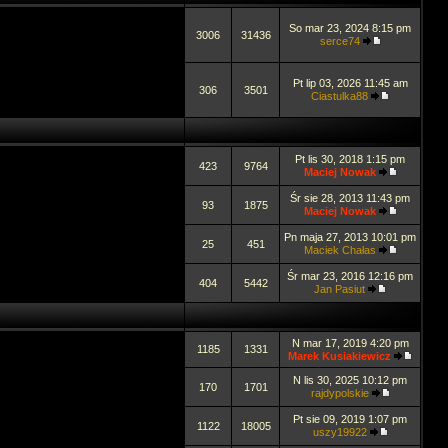
So mar 23, 2024 8:15 pm
3006
31436
serce74
Pt lip 03, 2026 11:45 am
306
3501
Ciastulka88
Pt lis 30, 2018 1:15 pm
423
9764
Maciej Nowak
Śr sie 28, 2013 11:43 pm
93
1875
Maciej Nowak
Pn maja 27, 2013 10:01 pm
25
451
Maciek Chałas
Śr mar 23, 2016 12:16 pm
404
5442
Jan Pasiut
N mar 17, 2019 4:20 pm
1185
1331
Marek Kusiakiewicz
N lis 30, 2025 10:12 pm
170
1701
rajdypolskie
Pt sie 09, 2019 1:07 pm
1122
18005
uszy19922