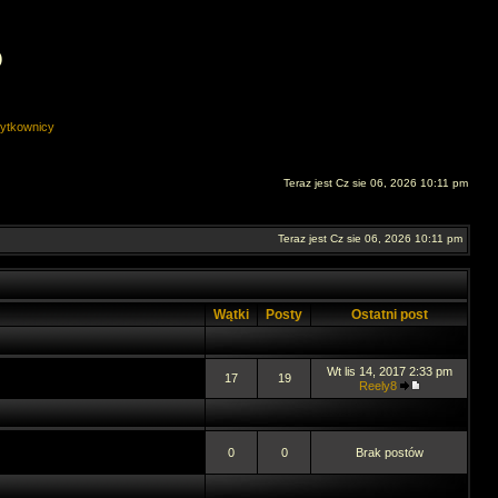
O
ytkownicy
Teraz jest Cz sie 06, 2026 10:11 pm
Teraz jest Cz sie 06, 2026 10:11 pm
Wątki
Posty
Ostatni post
Wt lis 14, 2017 2:33 pm
17
19
Reely8
0
0
Brak postów