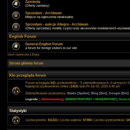
Zamienię
(Oferty zamiany)
Sprzedam - Archiwum
Miejsce na ogłoszenia nieaktualne.
Sprzedam - aukcje Allegro - Archiwum
(Oferty sprzedaży modeli, części oraz akcesoriów modelarskich wystawi
English Forum
General English Forum
a forum for foreign visitors to our site
Usuń ciasteczka
|
Ekipa
Strona główna forum
Kto przegląda forum
Forum przegląda
541
użytkowników :: 3 zidentyfikowanych, 0 ukrytych i 5
Najwięcej użytkowników online (
1419
) było Pn sie 03, 2026 6:40 am
Zidentyfikowani użytkownicy:
Baidu [Spider]
,
Bing [Bot]
,
Google [Bot]
Legenda ::
Administratorzy
,
ADMINISTRATORZY I MODERATORZY
,
Moderat
Statystyki
Liczba postów:
411321
| Liczba wątków:
67366
| Liczba użytkowników:
14