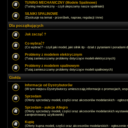
TUNING MECHANICZNY (Modele Spalinowe)
(Tuning mechaniczny - czyli ulepszamy nasze spaliniaki)
SILNIKI SPALINOWE
(Dyskusje na temat - przeróbek, napraw, regulacji i inne)
Dla początkujących
Jak zacząć ?
Co wybrać?
(Co wybrać? - czyli jaki model, jaki silnik itp - dział z pytaniami i poradami 
Problemy z modelem elektrycznym
(Tutaj zamieszczamy problemy dotyczące modeli elektrycznych)
Problemy z modelem spalinowym
(Tutaj zamieszczamy problemy dotyczące modeli spalinowych)
Giełda
Informacje od Dystrybutorów
(W tym miejscu Dystrybutorzy umieszczają informacje o promocjach, wsp
Sprzedam
(Oferty sprzedaży modeli, części oraz akcesoriów modelarskich - ogło
Sprzedam - aukcje Allegro
(Oferty sprzedaży modeli, części oraz akcesoriów modelarskich wystawi
zarejestrowany użytkownik)
Kupię
(Oferty kupna modeli, części oraz akcesoriów modelarskich - ogłoszeni