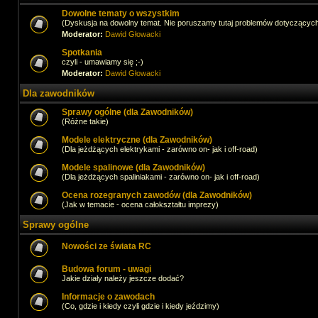
Dowolne tematy o wszystkim
(Dyskusja na dowolny temat. Nie poruszamy tutaj problemów dotyczącyc
Moderator:
Dawid Głowacki
Spotkania
czyli - umawiamy się ;-)
Moderator:
Dawid Głowacki
Dla zawodników
Sprawy ogólne (dla Zawodników)
(Różne takie)
Modele elektryczne (dla Zawodników)
(Dla jeżdżących elektrykami - zarówno on- jak i off-road)
Modele spalinowe (dla Zawodników)
(Dla jeżdżących spaliniakami - zarówno on- jak i off-road)
Ocena rozegranych zawodów (dla Zawodników)
(Jak w temacie - ocena całokształtu imprezy)
Sprawy ogólne
Nowości ze świata RC
Budowa forum - uwagi
Jakie działy należy jeszcze dodać?
Informacje o zawodach
(Co, gdzie i kiedy czyli gdzie i kiedy jeździmy)