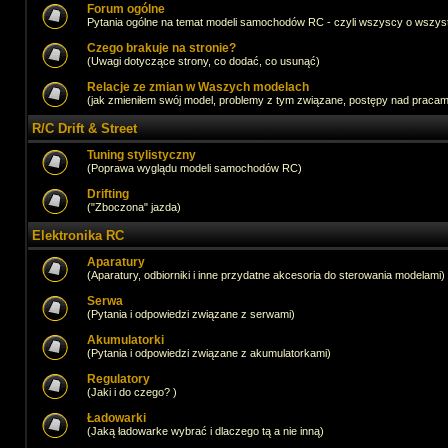
Forum ogólne
Pytania ogólne na temat modeli samochodów RC - czyli wszyscy o wszystk
Czego brakuje na stronie?
(Uwagi dotyczące strony, co dodać, co usunąć)
Relacje ze zmian w Waszych modelach
(jak zmieniłem swój model, problemy z tym związane, postępy nad pracami,
R/C Drift & Street
Tuning stylistyczny
(Poprawa wyglądu modeli samochodów RC)
Drifting
("Zboczona" jazda)
Elektronika RC
Aparatury
(Aparatury, odbiorniki i inne przydatne akcesoria do sterowania modelami)
Serwa
(Pytania i odpowiedzi związane z serwami)
Akumulatorki
(Pytania i odpowiedzi związane z akumulatorkami)
Regulatory
(Jaki i do czego? )
Ładowarki
(Jaką ładowarke wybrać i dlaczego tą a nie inną)