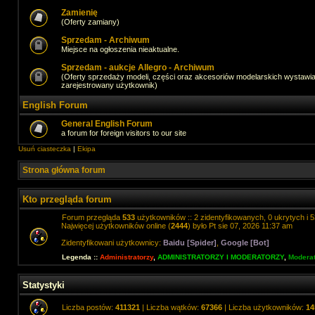
Zamienię
(Oferty zamiany)
Sprzedam - Archiwum
Miejsce na ogłoszenia nieaktualne.
Sprzedam - aukcje Allegro - Archiwum
(Oferty sprzedaży modeli, części oraz akcesoriów modelarskich wystawi
zarejestrowany użytkownik)
English Forum
General English Forum
a forum for foreign visitors to our site
Usuń ciasteczka
|
Ekipa
Strona główna forum
Kto przegląda forum
Forum przegląda
533
użytkowników :: 2 zidentyfikowanych, 0 ukrytych i 5
Najwięcej użytkowników online (
2444
) było Pt sie 07, 2026 11:37 am
Zidentyfikowani użytkownicy:
Baidu [Spider]
,
Google [Bot]
Legenda ::
Administratorzy
,
ADMINISTRATORZY I MODERATORZY
,
Moderat
Statystyki
Liczba postów:
411321
| Liczba wątków:
67366
| Liczba użytkowników:
14