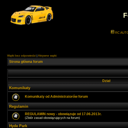
F
RC AUT
Wątki bez odpowiedzi
|
Aktywne wątki
Strona główna forum
Dział
Komunikaty
Komunikaty od Administratorów forum
Regulamin
REGULAMIN nowy - obowiązuje od 17.06.2013r.
(Zbiór zasad obowiązujących na forum)
Hyde Park