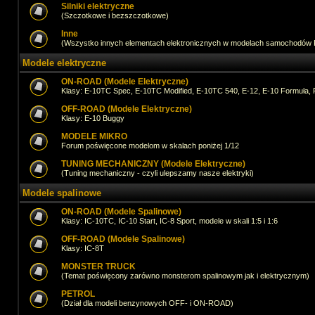
Silniki elektryczne
(Szczotkowe i bezszczotkowe)
Inne
(Wszystko innych elementach elektronicznych w modelach samochodów
Modele elektryczne
ON-ROAD (Modele Elektryczne)
Klasy: E-10TC Spec, E-10TC Modified, E-10TC 540, E-12, E-10 Formuła, 
OFF-ROAD (Modele Elektryczne)
Klasy: E-10 Buggy
MODELE MIKRO
Forum poświęcone modelom w skalach poniżej 1/12
TUNING MECHANICZNY (Modele Elektryczne)
(Tuning mechaniczny - czyli ulepszamy nasze elektryki)
Modele spalinowe
ON-ROAD (Modele Spalinowe)
Klasy: IC-10TC, IC-10 Start, IC-8 Sport, modele w skali 1:5 i 1:6
OFF-ROAD (Modele Spalinowe)
Klasy: IC-8T
MONSTER TRUCK
(Temat poświęcony zarówno monsterom spalinowym jak i elektrycznym)
PETROL
(Dział dla modeli benzynowych OFF- i ON-ROAD)