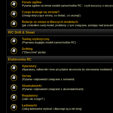
Forum ogólne
Pytania ogólne na temat modeli samochodów RC - czyli wszyscy o wszystk
Czego brakuje na stronie?
(Uwagi dotyczące strony, co dodać, co usunąć)
Relacje ze zmian w Waszych modelach
(jak zmieniłem swój model, problemy z tym związane, postępy nad pracami,
R/C Drift & Street
Tuning stylistyczny
(Poprawa wyglądu modeli samochodów RC)
Drifting
("Zboczona" jazda)
Elektronika RC
Aparatury
(Aparatury, odbiorniki i inne przydatne akcesoria do sterowania modelami)
Serwa
(Pytania i odpowiedzi związane z serwami)
Akumulatorki
(Pytania i odpowiedzi związane z akumulatorkami)
Regulatory
(Jaki i do czego? )
Ładowarki
(Jaką ładowarke wybrać i dlaczego tą a nie inną)