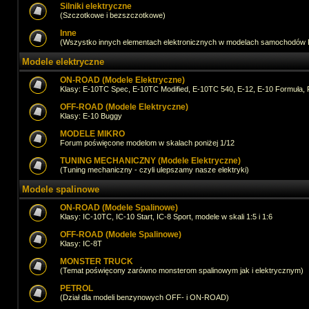
Silniki elektryczne
(Szczotkowe i bezszczotkowe)
Inne
(Wszystko innych elementach elektronicznych w modelach samochodów
Modele elektryczne
ON-ROAD (Modele Elektryczne)
Klasy: E-10TC Spec, E-10TC Modified, E-10TC 540, E-12, E-10 Formuła, 
OFF-ROAD (Modele Elektryczne)
Klasy: E-10 Buggy
MODELE MIKRO
Forum poświęcone modelom w skalach poniżej 1/12
TUNING MECHANICZNY (Modele Elektryczne)
(Tuning mechaniczny - czyli ulepszamy nasze elektryki)
Modele spalinowe
ON-ROAD (Modele Spalinowe)
Klasy: IC-10TC, IC-10 Start, IC-8 Sport, modele w skali 1:5 i 1:6
OFF-ROAD (Modele Spalinowe)
Klasy: IC-8T
MONSTER TRUCK
(Temat poświęcony zarówno monsterom spalinowym jak i elektrycznym)
PETROL
(Dział dla modeli benzynowych OFF- i ON-ROAD)