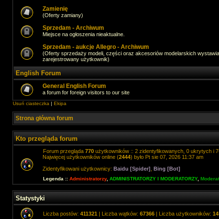
Zamienię
(Oferty zamiany)
Sprzedam - Archiwum
Miejsce na ogłoszenia nieaktualne.
Sprzedam - aukcje Allegro - Archiwum
(Oferty sprzedaży modeli, części oraz akcesoriów modelarskich wystawi
zarejestrowany użytkownik)
English Forum
General English Forum
a forum for foreign visitors to our site
Usuń ciasteczka
|
Ekipa
Strona główna forum
Kto przegląda forum
Forum przegląda
770
użytkowników :: 2 zidentyfikowanych, 0 ukrytych i 7
Najwięcej użytkowników online (
2444
) było Pt sie 07, 2026 11:37 am
Zidentyfikowani użytkownicy:
Baidu [Spider]
,
Bing [Bot]
Legenda ::
Administratorzy
,
ADMINISTRATORZY I MODERATORZY
,
Moderat
Statystyki
Liczba postów:
411321
| Liczba wątków:
67366
| Liczba użytkowników:
14