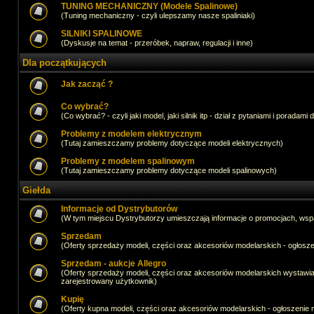
TUNING MECHANICZNY (Modele Spalinowe)
(Tuning mechaniczny - czyli ulepszamy nasze spaliniaki)
SILNIKI SPALINOWE
(Dyskusje na temat - przeróbek, napraw, regulacji i inne)
Dla początkujących
Jak zacząć ?
Co wybrać?
(Co wybrać? - czyli jaki model, jaki silnik itp - dział z pytaniami i poradami 
Problemy z modelem elektrycznym
(Tutaj zamieszczamy problemy dotyczące modeli elektrycznych)
Problemy z modelem spalinowym
(Tutaj zamieszczamy problemy dotyczące modeli spalinowych)
Giełda
Informacje od Dystrybutorów
(W tym miejscu Dystrybutorzy umieszczają informacje o promocjach, wsp
Sprzedam
(Oferty sprzedaży modeli, części oraz akcesoriów modelarskich - ogło
Sprzedam - aukcje Allegro
(Oferty sprzedaży modeli, części oraz akcesoriów modelarskich wystawi
zarejestrowany użytkownik)
Kupię
(Oferty kupna modeli, części oraz akcesoriów modelarskich - ogłoszeni