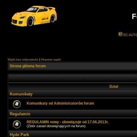
F
RC AUT
Wątki bez odpowiedzi
|
Aktywne wątki
Strona główna forum
Dział
Komunikaty
Komunikaty od Administratorów forum
Regulamin
REGULAMIN nowy - obowiązuje od 17.06.2013r.
(Zbiór zasad obowiązujących na forum)
Hyde Park