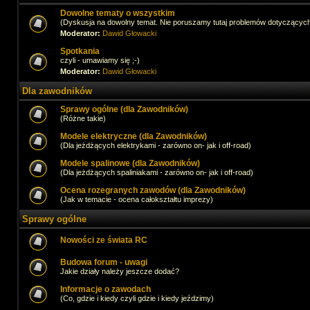
Dowolne tematy o wszystkim
(Dyskusja na dowolny temat. Nie poruszamy tutaj problemów dotyczącyc
Moderator:
Dawid Głowacki
Spotkania
czyli - umawiamy się ;-)
Moderator:
Dawid Głowacki
Dla zawodników
Sprawy ogólne (dla Zawodników)
(Różne takie)
Modele elektryczne (dla Zawodników)
(Dla jeżdżących elektrykami - zarówno on- jak i off-road)
Modele spalinowe (dla Zawodników)
(Dla jeżdżących spaliniakami - zarówno on- jak i off-road)
Ocena rozegranych zawodów (dla Zawodników)
(Jak w temacie - ocena całokształtu imprezy)
Sprawy ogólne
Nowości ze świata RC
Budowa forum - uwagi
Jakie działy należy jeszcze dodać?
Informacje o zawodach
(Co, gdzie i kiedy czyli gdzie i kiedy jeździmy)