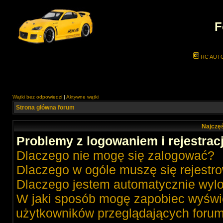
F
RC AUT
Wątki bez odpowiedzi
|
Aktywne wątki
Strona główna forum
Najczęś
Problemy z logowaniem i rejestrac
Dlaczego nie mogę się zalogować?
Dlaczego w ogóle muszę się rejestr
Dlaczego jestem automatycznie wy
W jaki sposób mogę zapobiec wyświe
użytkowników przeglądających foru