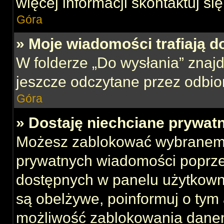
więcej informacji skontaktuj si
Góra
» Moje wiadomości trafiają d
W folderze „Do wysłania” znajd
jeszcze odczytane przez odbio
Góra
» Dostaję niechciane prywat
Możesz zablokować wybranemu
prywatnych wiadomości poprze
dostępnych w panelu użytkown
są obelżywe, poinformuj o tym 
możliwość zablokowania danem