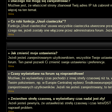
» Dlaczego nie mogę się zarejestrować?
Możliwe jest, że właściciel strony zbanował Twój adres IP lub zabronił
więcej na ten temat.
Góra
» Co robi funkcja „Usuń ciasteczka”?
Funkcja „Usuń ciasteczka” usuwa wszystkie ciasteczka utworzone przez
czego nie, jeżeli zostały one włączone przez administratora forum. J
Góra
» Jak zmienić moje ustawienia?
Jeżeli jesteś zarejestrowanym użytkownikiem, wszystkie Twoje ustawien
forum. Ten panel pozwoli Ci zmienić swoje ustawienia i preferencje.
Góra
» Czasy wyświetlane na forum są nieprawidłowe!
Możliwe, że wyświetlany czas pochodzi z innej strefy czasowej niż ta, 
Twoim położeniem, np. w Europie Centralnej wybierz Środkowoeuropejs
zarejestrowanych użytkowników. Jeżeli nie jesteś zarejestrowany, to te
Góra
» Zmieniłem strefę czasową, a wyświetlany czas nadal jest zły!
Jeżeli jesteś pewny/a, że ustawiłeś/aś strefę czasową i czas letni/DST
naprawił problem.
Góra