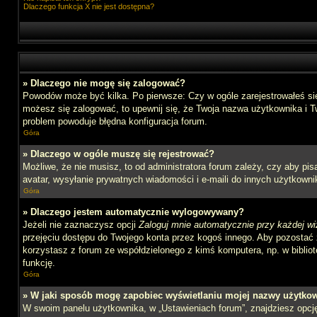
Dlaczego funkcja X nie jest dostępna?
» Dlaczego nie mogę się zalogować?
Powodów może być kilka. Po pierwsze: Czy w ogóle zarejestrowałeś się n
możesz się zalogować, to upewnij się, że Twoja nazwa użytkownika i Tw
problem powoduje błędna konfiguracja forum.
Góra
» Dlaczego w ogóle muszę się rejestrować?
Możliwe, że nie musisz, to od administratora forum zależy, czy aby pi
avatar, wysyłanie prywatnych wiadomości i e-maili do innych użytkownik
Góra
» Dlaczego jestem automatycznie wylogowywany?
Jeżeli nie zaznaczysz opcji
Zaloguj mnie automatycznie przy każdej wi
przejęciu dostępu do Twojego konta przez kogoś innego. Aby pozostać 
korzystasz z forum ze współdzielonego z kimś komputera, np. w bibliotec
funkcję.
Góra
» W jaki sposób mogę zapobiec wyświetlaniu mojej nazwy użytkow
W swoim panelu użytkownika, w „Ustawieniach forum”, znajdziesz opc