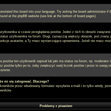
ranslated this board into your language. Try asking the board administrator if
e found at the phpBB website (see link at the bottom of board pages).
użytkownika w czasie przeglądania postów. Jeden z nich to obrazki związan
 status użytkownika na forum. Drugi, zazwyczaj większy obrazek, jest znany 
unkcje avatarów, a Ty masz wystarczające uprawnienia. Jeżeli nie masz możli
postów ten użytkownik napisał lub jaki ma status na forum, np. moderator c
z postów tylko po to, żeby zwiększyć swój licznik postów i przez to swoją ra
zeżenie.
że mi się zalogować. Dlaczego?
owników przez wbudowany formularz wysyłania e-maili i to tylko wtedy, jeżel
owników.
Problemy z pisaniem