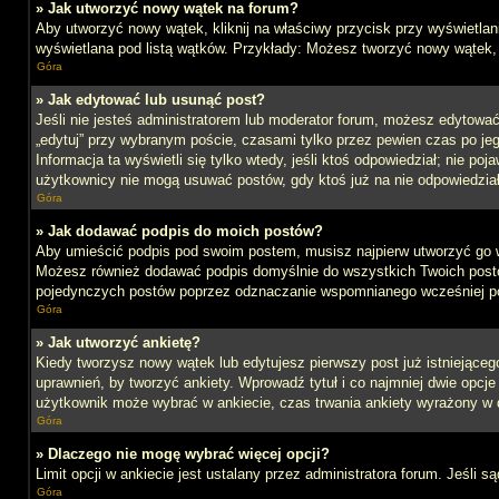
» Jak utworzyć nowy wątek na forum?
Aby utworzyć nowy wątek, kliknij na właściwy przycisk przy wyświetlan
wyświetlana pod listą wątków. Przykłady: Możesz tworzyć nowy wątek,
Góra
» Jak edytować lub usunąć post?
Jeśli nie jesteś administratorem lub moderator forum, możesz edytować 
„edytuj” przy wybranym poście, czasami tylko przez pewien czas po jego 
Informacja ta wyświetli się tylko wtedy, jeśli ktoś odpowiedział; nie po
użytkownicy nie mogą usuwać postów, gdy ktoś już na nie odpowiedział
Góra
» Jak dodawać podpis do moich postów?
Aby umieścić podpis pod swoim postem, musisz najpierw utworzyć go 
Możesz również dodawać podpis domyślnie do wszystkich Twoich postów
pojedynczych postów poprzez odznaczanie wspomnianego wcześniej pol
Góra
» Jak utworzyć ankietę?
Kiedy tworzysz nowy wątek lub edytujesz pierwszy post już istniejącego,
uprawnień, by tworzyć ankiety. Wprowadź tytuł i co najmniej dwie opcje 
użytkownik może wybrać w ankiecie, czas trwania ankiety wyrażony w 
Góra
» Dlaczego nie mogę wybrać więcej opcji?
Limit opcji w ankiecie jest ustalany przez administratora forum. Jeśli s
Góra