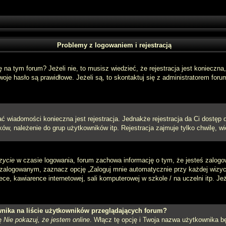
Problemy z logowaniem i rejestracją
a tym forum? Jeżeli nie, to musisz wiedzieć, że rejestracja jest konieczna, 
oje hasło są prawidłowe. Jeżeli są, to skontaktuj się z administratorem foru
sać wiadomości konieczna jest rejestracja. Jednakże rejestracja da Ci dostęp
ów, należenie do grup użytkowników itp. Rejestracja zajmuje tylko chwilę, wi
zycie
w czasie logowania, forum zachowa informację o tym, że jesteś zalogo
zalogowanym, zaznacz opcję „Zaloguj mnie automatycznie przy każdej wizycie
e, kawiarence internetowej, sali komputerowej w szkole / na uczelni itp. Jeżel
nika na liście użytkowników przeglądających forum?
ję
Nie pokazuj, że jestem online
. Włącz tę opcję i Twoja nazwa użytkownika bę