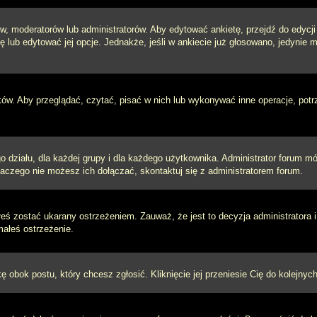
w, moderatorów lub administratorów. Aby edytować ankietę, przejdź do edycj
tę lub edytować jej opcje. Jednakże, jeśli w ankiecie już głosowano, jedynie
ków. Aby przeglądać, czytać, pisać w nich lub wykonywać inne operacje, pot
ziału, dla każdej grupy i dla każdego użytkownika. Administrator forum mógł
laczego nie możesz ich dołączać, skontaktuj się z administratorem forum.
łeś zostać ukarany ostrzeżeniem. Zauważ, że jest to decyzja administratora
małeś ostrzeżenie.
kę obok postu, który chcesz zgłosić. Kliknięcie jej przeniesie Cię do kolejn