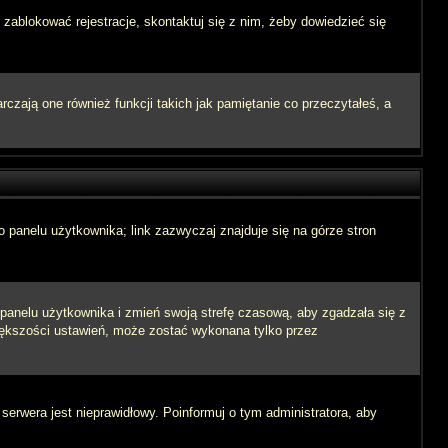
 zablokować rejestracje, skontaktuj się z nim, żeby dowiedzieć się
zają one również funkcji takich jak pamiętanie co przeczytałeś, a
 panelu użytkownika; link zazwyczaj znajduje się na górze stron
o panelu użytkownika i zmień swoją strefę czasową, aby zgadzała się z
iększości ustawień, może zostać wykonana tylko przez
 serwera jest nieprawidłowy. Poinformuj o tym administratora, aby