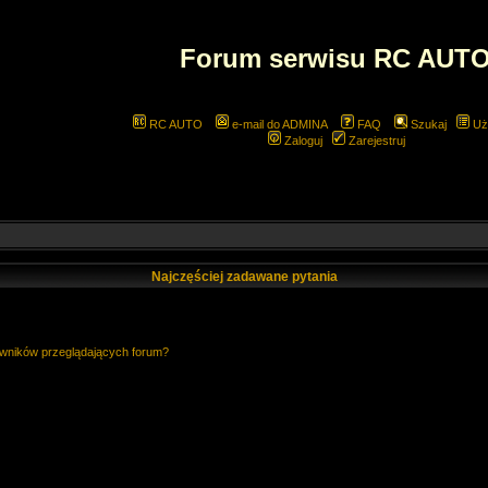
Forum serwisu RC AUT
RC AUTO
e-mail do ADMINA
FAQ
Szukaj
Uż
Zaloguj
Zarejestruj
Najczęściej zadawane pytania
owników przeglądających forum?