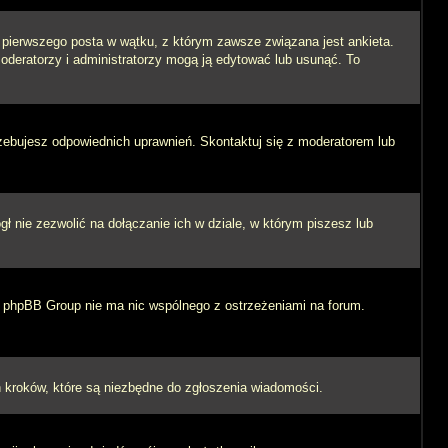
i pierwszego posta w wątku, z którym zawsze związana jest ankieta.
 moderatorzy i administratorzy mogą ją edytować lub usunąć. To
rzebujesz odpowiednich uprawnień. Skontaktuj się z moderatorem lub
 nie zezwolić na dołączanie ich w dziale, w którym piszesz lub
 i phpBB Group nie ma nic wspólnego z ostrzeżeniami na forum.
ych kroków, które są niezbędne do zgłoszenia wiadomości.