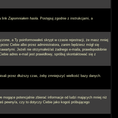
a link
Zapomniałem hasła
. Postępuj zgodnie z instrukcjami, a
czone, a Ty poinformowałeś skrypt w czasie rejestracji, że masz mniej
 przez Ciebie albo przez administratora, zanim będziesz mógł się
m zawartymi. Jeżeli nie otrzymałeś/aś żadnego e-maila, prawdopodobnie
iebie adres e-mail jest prawidłowy, spróbuj skontaktować się z
pisali przez dłuższy czas, żeby zmniejszyć wielkość bazy danych.
 mogące potencjalnie zbierać informacje od ludzi mających mniej niż
steś pewny/a, czy to dotyczy Ciebie jako kogoś próbującego