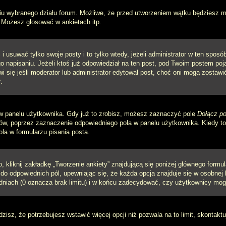
iu wybranego działu forum. Możliwe, że przed utworzeniem wątku będziesz mu
 Możesz głosować w ankietach itp.
i usuwać tylko swoje posty i to tylko wtedy, jeżeli administrator w ten spos
napisaniu. Jeżeli ktoś już odpowiedział na ten post, pod Twoim postem pojawi 
jawi się jeśli moderator lub administrator edytował post, choć oni mogą zosta
.
w panelu użytkownika. Gdy już to zrobisz, możesz zaznaczyć pole
Dołącz po
, poprzez zaznaczenie odpowiedniego pola w panelu użytkownika. Kiedy to 
a w formularzu pisania posta.
 kliknij zakładkę „Tworzenie ankiety” znajdującą się poniżej głównego formula
do odpowiednich pól, upewniając się, że każda opcja znajduje się w osobnej l
dniach (0 oznacza brak limitu) i w końcu zadecydować, czy użytkownicy mog
ądzisz, że potrzebujesz wstawić więcej opcji niż pozwala na to limit, skontaktu