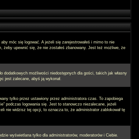
aby móc się logować. A jeżeli się zarejestrowałeś i mimo to nie
m, żeby upewnić się, że nie zostałeś zbanowany. Jest też możliwe, że
 do dodatkowych możliwości niedostępnych dla gości, takich jak własny
ęc jest zalecane, abyś ją wykonał.
wany tylko przez ustawiony przez administratora czas. To zapobiega
” podczas logowania się. Jest to stanowczo niezalecane, jeżeli
i nie widzisz tej opcji, to oznacza to, że administrator zablokował tę
dzie wyświetlana tylko dla administratorów, moderatorów i Ciebie.