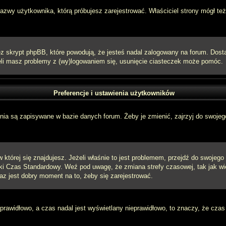
 nazwy użytkownika, którą próbujesz zarejestrować. Właściciel strony mógł też
 skrypt phpBB, które powodują, że jesteś nadal zalogowany na forum. Dostarc
eżeli masz problemy z (wy)logowaniem się, usunięcie ciasteczek może pomóc.
Preferencje i ustawienia użytkowników
ia są zapisywane w bazie danych forum. Żeby je zmienić, zajrzyj do swojego
w której się znajdujesz. Jeżeli właśnie to jest problemem, przejdź do swojeg
ki Czas Standardowy. Weź pod uwagę, że zmiana strefy czasowej, tak jak w
raz jest dobry moment na to, żeby się zarejestrować.
 prawidłowo, a czas nadal jest wyświetlany nieprawidłowo, to znaczy, że czas