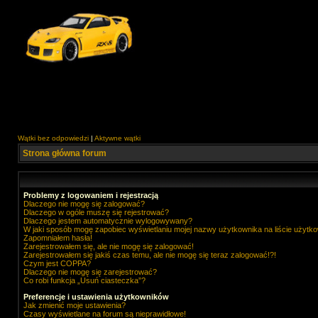
Wątki bez odpowiedzi
|
Aktywne wątki
Strona główna forum
Problemy z logowaniem i rejestracją
Dlaczego nie mogę się zalogować?
Dlaczego w ogóle muszę się rejestrować?
Dlaczego jestem automatycznie wylogowywany?
W jaki sposób mogę zapobiec wyświetlaniu mojej nazwy użytkownika na liście użytk
Zapomniałem hasła!
Zarejestrowałem się, ale nie mogę się zalogować!
Zarejestrowałem się jakiś czas temu, ale nie mogę się teraz zalogować!?!
Czym jest COPPA?
Dlaczego nie mogę się zarejestrować?
Co robi funkcja „Usuń ciasteczka”?
Preferencje i ustawienia użytkowników
Jak zmienić moje ustawienia?
Czasy wyświetlane na forum są nieprawidłowe!