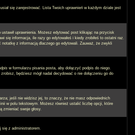
siał się zarejestrować. Lista Twoich uprawnień w każdym dziale jest
ób ustawił uprawnienia. Możesz edytować post klikając na przycisk
się informacja, ile razy go edytowałeś i kiedy zrobiłeś to ostatni raz.
wić notatkę z informacją dlaczego go edytowali. Zauważ, że zwykli
dpis
w formularzu pisania posta, aby dołączyć podpis do niego.
zrobisz, będziesz mógł nadal decydować o nie dołączeniu go do
rza; jeśli nie widzisz jej, to znaczy, że nie masz odpowiednich
inii w polu tekstowym. Możesz również ustalić liczbę opcji, które
ą zmieniać swoje głosy.
j się z administratorem.