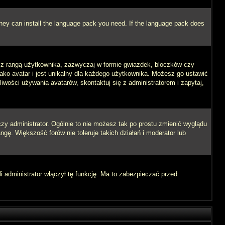
 they can install the language pack you need. If the language pack does
e z rangą użytkownika, zazwyczaj w formie gwiazdek, bloczków czy
jako avatar i jest unikalny dla każdego użytkownika. Możesz go ustawić
wości używania avatarów, skontaktuj się z administratorem i zapytaj,
zy administrator. Ogólnie to nie możesz tak po prostu zmienić wyglądu
ngę. Większość forów nie toleruje takich działań i moderator lub
i administrator włączył tę funkcję. Ma to zabezpieczać przed