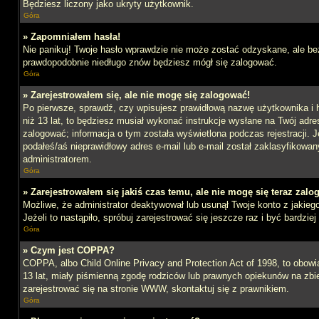
Będziesz liczony jako ukryty użytkownik.
Góra
» Zapomniałem hasła!
Nie panikuj! Twoje hasło wprawdzie nie może zostać odzyskane, ale bez
prawdopodobnie niedługo znów będziesz mógł się zalogować.
Góra
» Zarejestrowałem się, ale nie mogę się zalogować!
Po pierwsze, sprawdź, czy wpisujesz prawidłową nazwę użytkownika i ha
niż 13 lat, to będziesz musiał wykonać instrukcje wysłane na Twój adre
zalogować; informacja o tym została wyświetlona podczas rejestracji. J
podałeś/aś nieprawidłowy adres e-mail lub e-mail został zaklasyfikowan
administratorem.
Góra
» Zarejestrowałem się jakiś czas temu, ale nie mogę się teraz zalo
Możliwe, że administrator deaktywował lub usunął Twoje konto z jakie
Jeżeli to nastąpiło, spróbuj zarejestrować się jeszcze raz i być bardz
Góra
» Czym jest COPPA?
COPPA, albo Child Online Privacy and Protection Act of 1998, to obow
13 lat, miały piśmienną zgodę rodziców lub prawnych opiekunów na zbier
zarejestrować się na stronie WWW, skontaktuj się z prawnikiem.
Góra