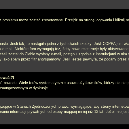
 problemu może zostać zresetowane. Przejdź na stronę logowania i kliknij n
sło. Jeśli tak, to nastąpiła jedna z tych dwóch rzeczy: Jeśli COPPA jest włą
s e-mail. Niektóre fora wymagają też, żeby nowe rejestracje były aktywowane
eżeli został do Ciebie wysłany e-mail, postępuj zgodnie z instrukcjami w ni
y jako spam przez filtr antyspamowy. Jeśli jesteś pewny/a, że podany przez C
gować!?!
goś powodu. Wiele forów systematycznie usuwa użytkowników, którzy nic nie 
iej zaangażowanym w dyskusje.
iązujące w Stanach Zjednoczonych prawo, wymagające, aby strony internetowe
anie informacji prywatnych od osoby mającej mniej niż 13 lat. Jeżeli nie je