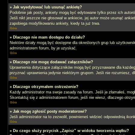
» Jak wyedytować lub usunąć ankietę?
Podobnie jak posty, ankiety mogą być edytowane tylko przez ich autoró
Jeśli nikt jeszcze nie głosował w ankiecie, jej autor może usunąć ankie
zapobiega modyfikowaniu ankiety, kiedy ta już trwa.
Góra
» Dlaczego nie mam dostępu do działu?
Niektóre działy mogą być dostępne dla określonych grup lub użytkowni
administratorem forum, by je uzyskać.
Góra
» Dlaczego nie mogę dodawać załączników?
Uprawnienia dotyczące załączników mogą być przyznawane dla każdego d
przyznać uprawnienia jedynie niektórym grupom. Jeśli nie rozumiesz, d
Góra
» Dlaczego otrzymałem ostrzeżenie?
Każdy administrator ma swoje zasady na forum. Jeśli je złamałeś, mog
Skontaktuj się z administratorem forum, jeśli nie wiesz, dlaczego otrzy
Góra
» Jak mogę zgłosić posty moderatorowi?
Jeśli administrator na to zezwolił, powinieneś widzieć odpowiednią ikon
Góra
» Do czego służy przycisk „Zapisz” w widoku tworzenia wątku?