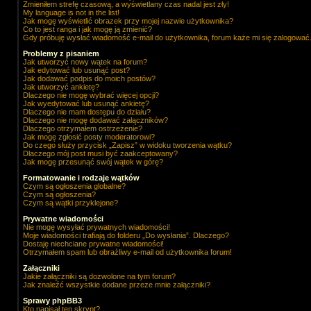
Zmieniłem strefę czasową, a wyświetlany czas nadal jest zły!
My language is not in the list!
Jak mogę wyświetlić obrazek przy mojej nazwie użytkownika?
Co to jest ranga i jak mogę ją zmienić?
Gdy próbuję wysłać wiadomość e-mail do użytkownika, forum każe mi się zalogować
Problemy z pisaniem
Jak utworzyć nowy wątek na forum?
Jak edytować lub usunąć post?
Jak dodawać podpis do moich postów?
Jak utworzyć ankietę?
Dlaczego nie mogę wybrać więcej opcji?
Jak wyedytować lub usunąć ankietę?
Dlaczego nie mam dostępu do działu?
Dlaczego nie mogę dodawać załączników?
Dlaczego otrzymałem ostrzeżenie?
Jak mogę zgłosić posty moderatorowi?
Do czego służy przycisk „Zapisz” w widoku tworzenia wątku?
Dlaczego mój post musi być zaakceptowany?
Jak mogę przesunąć swój wątek w górę?
Formatowanie i rodzaje wątków
Czym są ogłoszenia globalne?
Czym są ogłoszenia?
Czym są wątki przyklejone?
Prywatne wiadomości
Nie mogę wysyłać prywatnych wiadomości!
Moje wiadomości trafiają do folderu „Do wysłania”. Dlaczego?
Dostaję niechciane prywatne wiadomości!
Otrzymałem spam lub obraźliwy e-mail od użytkownika forum!
Załączniki
Jakie załączniki są dozwolone na tym forum?
Jak znaleźć wszystkie dodane przeze mnie załączniki?
Sprawy phpBB3
Kto napisał ten skrypt?