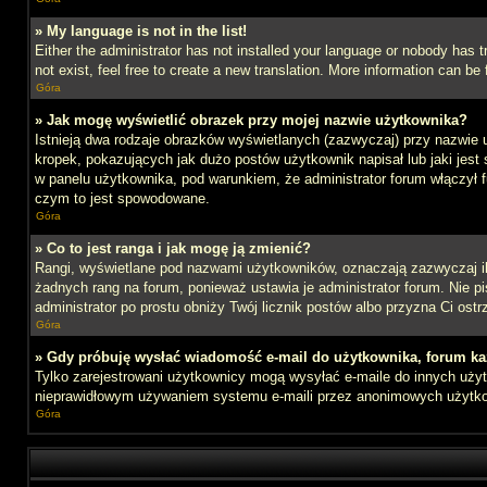
» My language is not in the list!
Either the administrator has not installed your language or nobody has t
not exist, feel free to create a new translation. More information can b
Góra
» Jak mogę wyświetlić obrazek przy mojej nazwie użytkownika?
Istnieją dwa rodzaje obrazków wyświetlanych (zazwyczaj) przy nazwie 
kropek, pokazujących jak dużo postów użytkownik napisał lub jaki jest
w panelu użytkownika, pod warunkiem, że administrator forum włączył f
czym to jest spowodowane.
Góra
» Co to jest ranga i jak mogę ją zmienić?
Rangi, wyświetlane pod nazwami użytkowników, oznaczają zazwyczaj ile 
żadnych rang na forum, ponieważ ustawia je administrator forum. Nie pis
administrator po prostu obniży Twój licznik postów albo przyzna Ci ostr
Góra
» Gdy próbuję wysłać wiadomość e-mail do użytkownika, forum ka
Tylko zarejestrowani użytkownicy mogą wysyłać e-maile do innych użytk
nieprawidłowym używaniem systemu e-maili przez anonimowych użytk
Góra