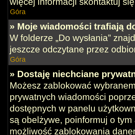
więcej informacji skontaktuj si
Góra
» Moje wiadomości trafiają d
W folderze „Do wysłania” znajd
jeszcze odczytane przez odbio
Góra
» Dostaję niechciane prywat
Możesz zablokować wybranemu
prywatnych wiadomości poprze
dostępnych w panelu użytkown
są obelżywe, poinformuj o tym 
możliwość zablokowania danem