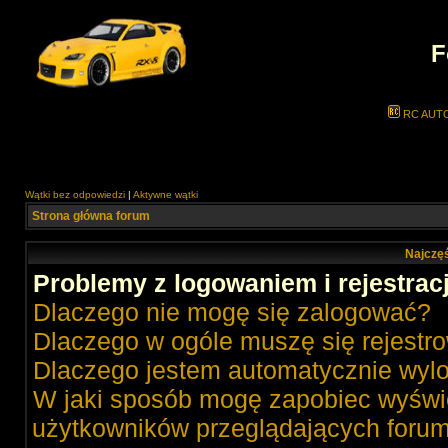
F
RC AUT
Wątki bez odpowiedzi
|
Aktywne wątki
Strona główna forum
Najczęś
Problemy z logowaniem i rejestrac
Dlaczego nie mogę się zalogować?
Dlaczego w ogóle muszę się rejestr
Dlaczego jestem automatycznie wy
W jaki sposób mogę zapobiec wyświe
użytkowników przeglądających foru