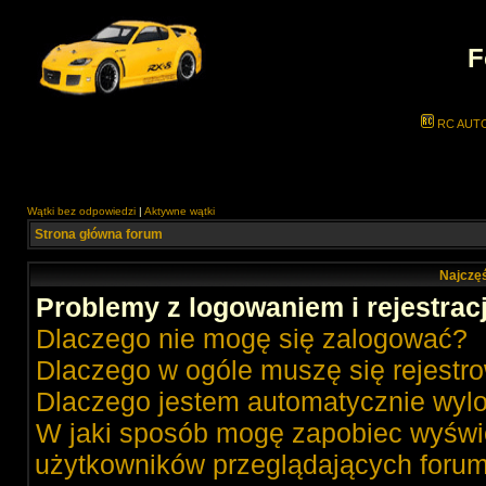
F
RC AUT
Wątki bez odpowiedzi
|
Aktywne wątki
Strona główna forum
Najczęś
Problemy z logowaniem i rejestrac
Dlaczego nie mogę się zalogować?
Dlaczego w ogóle muszę się rejestr
Dlaczego jestem automatycznie wy
W jaki sposób mogę zapobiec wyświe
użytkowników przeglądających foru