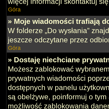
więcej informacji skontaktuj si
Góra
» Moje wiadomości trafiają d
W folderze „Do wysłania” znajd
jeszcze odczytane przez odbio
Góra
» Dostaję niechciane prywat
Możesz zablokować wybranemu
prywatnych wiadomości poprze
dostępnych w panelu użytkown
są obelżywe, poinformuj o tym 
możliwość zablokowania danem