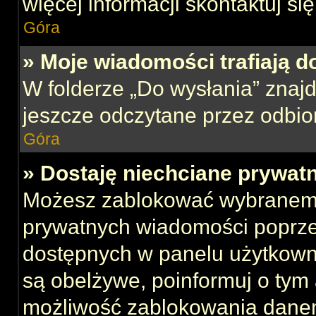
więcej informacji skontaktuj si
Góra
» Moje wiadomości trafiają d
W folderze „Do wysłania” znajd
jeszcze odczytane przez odbio
Góra
» Dostaję niechciane prywat
Możesz zablokować wybranemu
prywatnych wiadomości poprze
dostępnych w panelu użytkown
są obelżywe, poinformuj o tym 
możliwość zablokowania danem