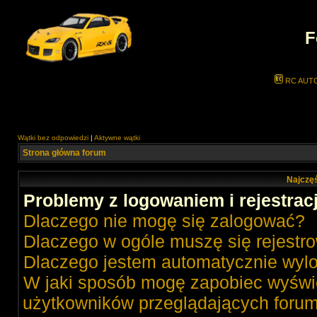
F
RC AUT
Wątki bez odpowiedzi
|
Aktywne wątki
Strona główna forum
Najczęś
Problemy z logowaniem i rejestrac
Dlaczego nie mogę się zalogować?
Dlaczego w ogóle muszę się rejestr
Dlaczego jestem automatycznie wy
W jaki sposób mogę zapobiec wyświe
użytkowników przeglądających foru