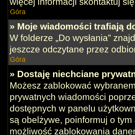
więcej informacji skontaktuj si
Góra
» Moje wiadomości trafiają d
W folderze „Do wysłania” znajd
jeszcze odczytane przez odbio
Góra
» Dostaję niechciane prywat
Możesz zablokować wybranemu
prywatnych wiadomości poprze
dostępnych w panelu użytkown
są obelżywe, poinformuj o tym 
możliwość zablokowania danem