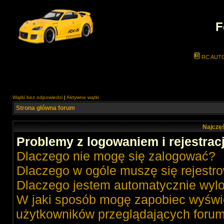
F
RC AUT
Wątki bez odpowiedzi
|
Aktywne wątki
Strona główna forum
Najczęś
Problemy z logowaniem i rejestrac
Dlaczego nie mogę się zalogować?
Dlaczego w ogóle muszę się rejestr
Dlaczego jestem automatycznie wy
W jaki sposób mogę zapobiec wyświe
użytkowników przeglądających foru