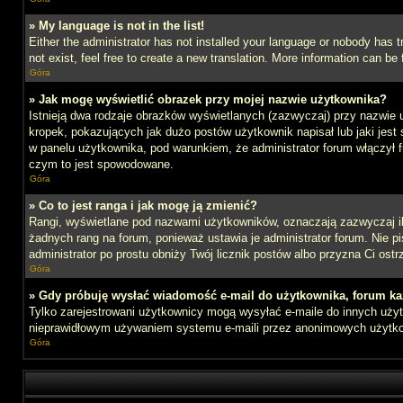
» My language is not in the list!
Either the administrator has not installed your language or nobody has t
not exist, feel free to create a new translation. More information can b
Góra
» Jak mogę wyświetlić obrazek przy mojej nazwie użytkownika?
Istnieją dwa rodzaje obrazków wyświetlanych (zazwyczaj) przy nazwie 
kropek, pokazujących jak dużo postów użytkownik napisał lub jaki jest
w panelu użytkownika, pod warunkiem, że administrator forum włączył f
czym to jest spowodowane.
Góra
» Co to jest ranga i jak mogę ją zmienić?
Rangi, wyświetlane pod nazwami użytkowników, oznaczają zazwyczaj ile 
żadnych rang na forum, ponieważ ustawia je administrator forum. Nie pis
administrator po prostu obniży Twój licznik postów albo przyzna Ci ostr
Góra
» Gdy próbuję wysłać wiadomość e-mail do użytkownika, forum ka
Tylko zarejestrowani użytkownicy mogą wysyłać e-maile do innych użytk
nieprawidłowym używaniem systemu e-maili przez anonimowych użytk
Góra