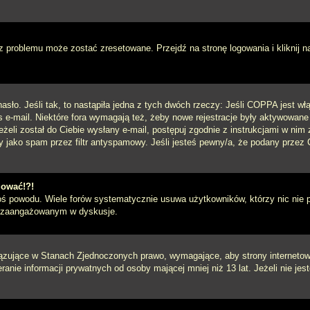
 problemu może zostać zresetowane. Przejdź na stronę logowania i kliknij n
sło. Jeśli tak, to nastąpiła jedna z tych dwóch rzeczy: Jeśli COPPA jest włą
s e-mail. Niektóre fora wymagają też, żeby nowe rejestracje były aktywowane
eżeli został do Ciebie wysłany e-mail, postępuj zgodnie z instrukcjami w ni
y jako spam przez filtr antyspamowy. Jeśli jesteś pewny/a, że podany przez C
gować!?!
goś powodu. Wiele forów systematycznie usuwa użytkowników, którzy nic nie 
iej zaangażowanym w dyskusje.
iązujące w Stanach Zjednoczonych prawo, wymagające, aby strony internetowe
anie informacji prywatnych od osoby mającej mniej niż 13 lat. Jeżeli nie je