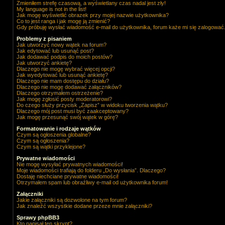
Zmieniłem strefę czasową, a wyświetlany czas nadal jest zły!
My language is not in the list!
Jak mogę wyświetlić obrazek przy mojej nazwie użytkownika?
Co to jest ranga i jak mogę ją zmienić?
Gdy próbuję wysłać wiadomość e-mail do użytkownika, forum każe mi się zalogować
Problemy z pisaniem
Jak utworzyć nowy wątek na forum?
Jak edytować lub usunąć post?
Jak dodawać podpis do moich postów?
Jak utworzyć ankietę?
Dlaczego nie mogę wybrać więcej opcji?
Jak wyedytować lub usunąć ankietę?
Dlaczego nie mam dostępu do działu?
Dlaczego nie mogę dodawać załączników?
Dlaczego otrzymałem ostrzeżenie?
Jak mogę zgłosić posty moderatorowi?
Do czego służy przycisk „Zapisz” w widoku tworzenia wątku?
Dlaczego mój post musi być zaakceptowany?
Jak mogę przesunąć swój wątek w górę?
Formatowanie i rodzaje wątków
Czym są ogłoszenia globalne?
Czym są ogłoszenia?
Czym są wątki przyklejone?
Prywatne wiadomości
Nie mogę wysyłać prywatnych wiadomości!
Moje wiadomości trafiają do folderu „Do wysłania”. Dlaczego?
Dostaję niechciane prywatne wiadomości!
Otrzymałem spam lub obraźliwy e-mail od użytkownika forum!
Załączniki
Jakie załączniki są dozwolone na tym forum?
Jak znaleźć wszystkie dodane przeze mnie załączniki?
Sprawy phpBB3
Kto napisał ten skrypt?