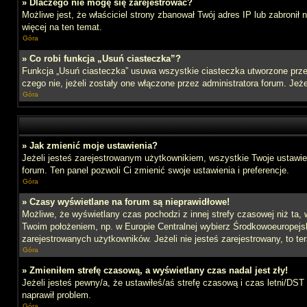
» Dlaczego nie mogę się zarejestrować?
Możliwe jest, że właściciel strony zbanował Twój adres IP lub zabronił
więcej na ten temat.
Góra
» Co robi funkcja „Usuń ciasteczka”?
Funkcja „Usuń ciasteczka” usuwa wszystkie ciasteczka utworzone przez
czego nie, jeżeli zostały one włączone przez administratora forum. J
Góra
» Jak zmienić moje ustawienia?
Jeżeli jesteś zarejestrowanym użytkownikiem, wszystkie Twoje ustawien
forum. Ten panel pozwoli Ci zmienić swoje ustawienia i preferencje.
Góra
» Czasy wyświetlane na forum są nieprawidłowe!
Możliwe, że wyświetlany czas pochodzi z innej strefy czasowej niż ta, 
Twoim położeniem, np. w Europie Centralnej wybierz Środkowoeuropejs
zarejestrowanych użytkowników. Jeżeli nie jesteś zarejestrowany, to te
Góra
» Zmieniłem strefę czasową, a wyświetlany czas nadal jest zły!
Jeżeli jesteś pewny/a, że ustawiłeś/aś strefę czasową i czas letni/DST
naprawił problem.
Góra