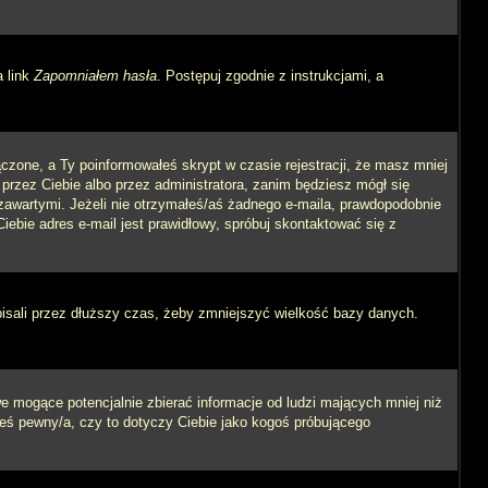
a link
Zapomniałem hasła
. Postępuj zgodnie z instrukcjami, a
czone, a Ty poinformowałeś skrypt w czasie rejestracji, że masz mniej
 przez Ciebie albo przez administratora, zanim będziesz mógł się
m zawartymi. Jeżeli nie otrzymałeś/aś żadnego e-maila, prawdopodobnie
iebie adres e-mail jest prawidłowy, spróbuj skontaktować się z
pisali przez dłuższy czas, żeby zmniejszyć wielkość bazy danych.
 mogące potencjalnie zbierać informacje od ludzi mających mniej niż
steś pewny/a, czy to dotyczy Ciebie jako kogoś próbującego