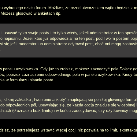
iu wybranego działu forum. Możliwe, że przed utworzeniem wątku będziesz mu
 Możesz głosować w ankietach itp.
i usuwać tylko swoje posty i to tylko wtedy, jeżeli administrator w ten spos
napisaniu. Jeżeli ktoś już odpowiedział na ten post, pod Twoim postem pojawi 
jawi się jeśli moderator lub administrator edytował post, choć oni mogą zosta
.
w panelu użytkownika. Gdy już to zrobisz, możesz zaznaczyć pole
Dołącz po
, poprzez zaznaczenie odpowiedniego pola w panelu użytkownika. Kiedy to 
a w formularzu pisania posta.
 kliknij zakładkę „Tworzenie ankiety” znajdującą się poniżej głównego formula
do odpowiednich pól, upewniając się, że każda opcja znajduje się w osobnej l
dniach (0 oznacza brak limitu) i w końcu zadecydować, czy użytkownicy mog
ądzisz, że potrzebujesz wstawić więcej opcji niż pozwala na to limit, skontaktu