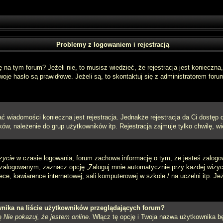
Problemy z logowaniem i rejestracją
a tym forum? Jeżeli nie, to musisz wiedzieć, że rejestracja jest konieczna, 
oje hasło są prawidłowe. Jeżeli są, to skontaktuj się z administratorem foru
sać wiadomości konieczna jest rejestracja. Jednakże rejestracja da Ci dostęp
ów, należenie do grup użytkowników itp. Rejestracja zajmuje tylko chwilę, wi
zycie
w czasie logowania, forum zachowa informację o tym, że jesteś zalogo
zalogowanym, zaznacz opcję „Zaloguj mnie automatycznie przy każdej wizycie
e, kawiarence internetowej, sali komputerowej w szkole / na uczelni itp. Jeżel
nika na liście użytkowników przeglądających forum?
ję
Nie pokazuj, że jestem online
. Włącz tę opcję i Twoja nazwa użytkownika bę