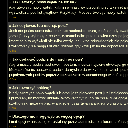
» Jak utworzyć nowy wątek na forum?
Aby utworzyć nowy wątek, kliknij na właściwy przycisk przy wyświetlan
wyświetlana pod listą wątków. Przykłady: Możesz tworzyć nowy wątek,
Góra
» Jak edytować lub usunąć post?
Jeśli nie jesteś administratorem lub moderator forum, możesz edytować 
„edytuj” przy wybranym poście, czasami tylko przez pewien czas po jego 
Informacja ta wyświetli się tylko wtedy, jeśli ktoś odpowiedział; nie po
użytkownicy nie mogą usuwać postów, gdy ktoś już na nie odpowiedział
Góra
» Jak dodawać podpis do moich postów?
Aby umieścić podpis pod swoim postem, musisz najpierw utworzyć go 
Możesz również dodawać podpis domyślnie do wszystkich Twoich postów
pojedynczych postów poprzez odznaczanie wspomnianego wcześniej pol
Góra
» Jak utworzyć ankietę?
Kiedy tworzysz nowy wątek lub edytujesz pierwszy post już istniejącego,
uprawnień, by tworzyć ankiety. Wprowadź tytuł i co najmniej dwie opcje 
użytkownik może wybrać w ankiecie, czas trwania ankiety wyrażony w 
Góra
» Dlaczego nie mogę wybrać więcej opcji?
Limit opcji w ankiecie jest ustalany przez administratora forum. Jeśli s
Góra