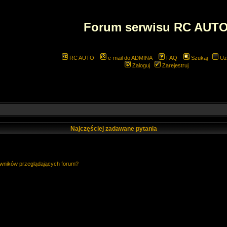
Forum serwisu RC AUT
RC AUTO
e-mail do ADMINA
FAQ
Szukaj
Uż
Zaloguj
Zarejestruj
Najczęściej zadawane pytania
owników przeglądających forum?