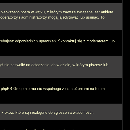
i pierwszego posta w wątku, z którym zawsze związana jest ankieta.
 moderatorzy i administratorzy mogą ją edytować lub usunąć. To
rzebujesz odpowiednich uprawnień. Skontaktuj się z moderatorem lub
 nie zezwolić na dołączanie ich w dziale, w którym piszesz lub
 i phpBB Group nie ma nic wspólnego z ostrzeżeniami na forum.
ych kroków, które są niezbędne do zgłoszenia wiadomości.