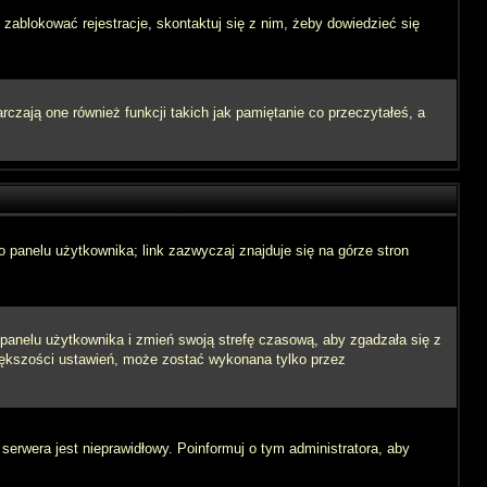
 zablokować rejestracje, skontaktuj się z nim, żeby dowiedzieć się
zają one również funkcji takich jak pamiętanie co przeczytałeś, a
 panelu użytkownika; link zazwyczaj znajduje się na górze stron
o panelu użytkownika i zmień swoją strefę czasową, aby zgadzała się z
iększości ustawień, może zostać wykonana tylko przez
 serwera jest nieprawidłowy. Poinformuj o tym administratora, aby