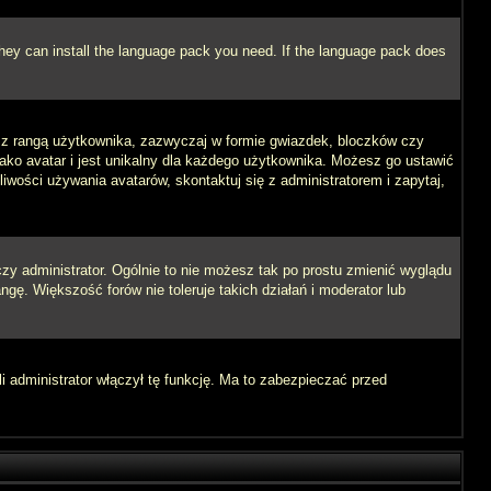
 they can install the language pack you need. If the language pack does
e z rangą użytkownika, zazwyczaj w formie gwiazdek, bloczków czy
jako avatar i jest unikalny dla każdego użytkownika. Możesz go ustawić
wości używania avatarów, skontaktuj się z administratorem i zapytaj,
zy administrator. Ogólnie to nie możesz tak po prostu zmienić wyglądu
ngę. Większość forów nie toleruje takich działań i moderator lub
i administrator włączył tę funkcję. Ma to zabezpieczać przed