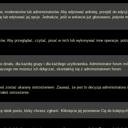
w, moderatorów lub administratorów. Aby edytować ankietę, przejdź do edycj
tę lub edytować jej opcje. Jednakże, jeśli w ankiecie już głosowano, jedynie
ków. Aby przeglądać, czytać, pisać w nich lub wykonywać inne operacje, pot
ziału, dla każdej grupy i dla każdego użytkownika. Administrator forum mógł
laczego nie możesz ich dołączać, skontaktuj się z administratorem forum.
łeś zostać ukarany ostrzeżeniem. Zauważ, że jest to decyzja administratora
małeś ostrzeżenie.
kę obok postu, który chcesz zgłosić. Kliknięcie jej przeniesie Cię do kolejn