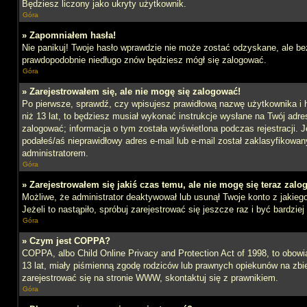
Będziesz liczony jako ukryty użytkownik.
Góra
» Zapomniałem hasła!
Nie panikuj! Twoje hasło wprawdzie nie może zostać odzyskane, ale bez
prawdopodobnie niedługo znów będziesz mógł się zalogować.
Góra
» Zarejestrowałem się, ale nie mogę się zalogować!
Po pierwsze, sprawdź, czy wpisujesz prawidłową nazwę użytkownika i ha
niż 13 lat, to będziesz musiał wykonać instrukcje wysłane na Twój adre
zalogować; informacja o tym została wyświetlona podczas rejestracji. J
podałeś/aś nieprawidłowy adres e-mail lub e-mail został zaklasyfikowan
administratorem.
Góra
» Zarejestrowałem się jakiś czas temu, ale nie mogę się teraz zalo
Możliwe, że administrator deaktywował lub usunął Twoje konto z jakie
Jeżeli to nastąpiło, spróbuj zarejestrować się jeszcze raz i być bardz
Góra
» Czym jest COPPA?
COPPA, albo Child Online Privacy and Protection Act of 1998, to obow
13 lat, miały piśmienną zgodę rodziców lub prawnych opiekunów na zbier
zarejestrować się na stronie WWW, skontaktuj się z prawnikiem.
Góra