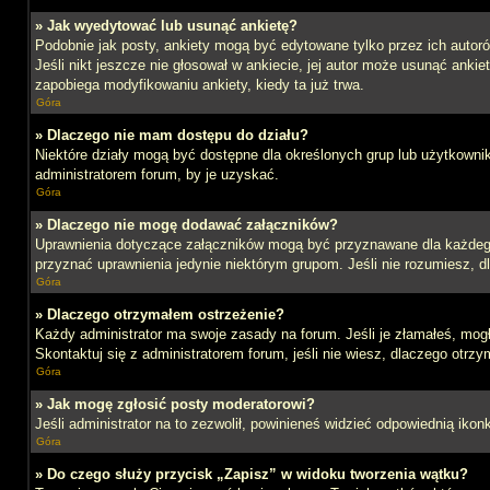
» Jak wyedytować lub usunąć ankietę?
Podobnie jak posty, ankiety mogą być edytowane tylko przez ich autoró
Jeśli nikt jeszcze nie głosował w ankiecie, jej autor może usunąć ankie
zapobiega modyfikowaniu ankiety, kiedy ta już trwa.
Góra
» Dlaczego nie mam dostępu do działu?
Niektóre działy mogą być dostępne dla określonych grup lub użytkowni
administratorem forum, by je uzyskać.
Góra
» Dlaczego nie mogę dodawać załączników?
Uprawnienia dotyczące załączników mogą być przyznawane dla każdego d
przyznać uprawnienia jedynie niektórym grupom. Jeśli nie rozumiesz, d
Góra
» Dlaczego otrzymałem ostrzeżenie?
Każdy administrator ma swoje zasady na forum. Jeśli je złamałeś, mog
Skontaktuj się z administratorem forum, jeśli nie wiesz, dlaczego otrzy
Góra
» Jak mogę zgłosić posty moderatorowi?
Jeśli administrator na to zezwolił, powinieneś widzieć odpowiednią ikon
Góra
» Do czego służy przycisk „Zapisz” w widoku tworzenia wątku?