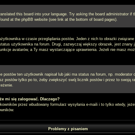
ranslated this board into your language. Try asking the board administrator if
e found at the phpBB website (see link at the bottom of board pages).
użytkownika w czasie przeglądania postów. Jeden z nich to obrazki związan
 status użytkownika na forum. Drugi, zazwyczaj większy obrazek, jest znany 
unkcje avatarów, a Ty masz wystarczające uprawnienia. Jeżeli nie masz możli
postów ten użytkownik napisał lub jaki ma status na forum, np. moderator c
z postów tylko po to, żeby zwiększyć swój licznik postów i przez to swoją ra
zeżenie.
że mi się zalogować. Dlaczego?
owników przez wbudowany formularz wysyłania e-maili i to tylko wtedy, jeżel
owników.
Problemy z pisaniem