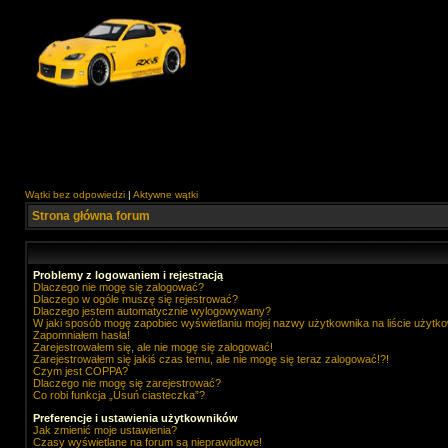
Wątki bez odpowiedzi
|
Aktywne wątki
Strona główna forum
Problemy z logowaniem i rejestracją
Dlaczego nie mogę się zalogować?
Dlaczego w ogóle muszę się rejestrować?
Dlaczego jestem automatycznie wylogowywany?
W jaki sposób mogę zapobiec wyświetlaniu mojej nazwy użytkownika na liście użytk
Zapomniałem hasła!
Zarejestrowałem się, ale nie mogę się zalogować!
Zarejestrowałem się jakiś czas temu, ale nie mogę się teraz zalogować!?!
Czym jest COPPA?
Dlaczego nie mogę się zarejestrować?
Co robi funkcja „Usuń ciasteczka”?
Preferencje i ustawienia użytkowników
Jak zmienić moje ustawienia?
Czasy wyświetlane na forum są nieprawidłowe!