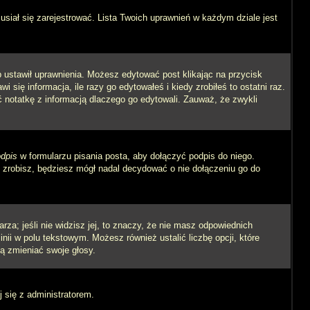
siał się zarejestrować. Lista Twoich uprawnień w każdym dziale jest
ób ustawił uprawnienia. Możesz edytować post klikając na przycisk
się informacja, ile razy go edytowałeś i kiedy zrobiłeś to ostatni raz.
wić notatkę z informacją dlaczego go edytowali. Zauważ, że zwykli
dpis
w formularzu pisania posta, aby dołączyć podpis do niego.
zrobisz, będziesz mógł nadal decydować o nie dołączeniu go do
rza; jeśli nie widzisz jej, to znaczy, że nie masz odpowiednich
inii w polu tekstowym. Możesz również ustalić liczbę opcji, które
ą zmieniać swoje głosy.
j się z administratorem.