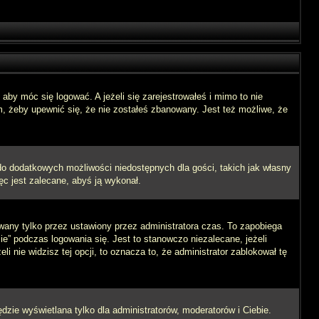
aby móc się logować. A jeżeli się zarejestrowałeś i mimo to nie
m, żeby upewnić się, że nie zostałeś zbanowany. Jest też możliwe, że
 do dodatkowych możliwości niedostępnych dla gości, takich jak własny
ęc jest zalecane, abyś ją wykonał.
wany tylko przez ustawiony przez administratora czas. To zapobiega
” podczas logowania się. Jest to stanowczo niezalecane, jeżeli
i nie widzisz tej opcji, to oznacza to, że administrator zablokował tę
dzie wyświetlana tylko dla administratorów, moderatorów i Ciebie.