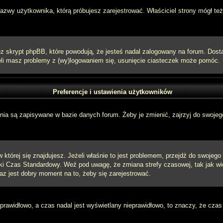
 nazwy użytkownika, którą próbujesz zarejestrować. Właściciel strony mógł też
 skrypt phpBB, które powodują, że jesteś nadal zalogowany na forum. Dostarc
eżeli masz problemy z (wy)logowaniem się, usunięcie ciasteczek może pomóc.
Preferencje i ustawienia użytkowników
ia są zapisywane w bazie danych forum. Żeby je zmienić, zajrzyj do swojego
w której się znajdujesz. Jeżeli właśnie to jest problemem, przejdź do swojeg
ki Czas Standardowy. Weź pod uwagę, że zmiana strefy czasowej, tak jak w
raz jest dobry moment na to, żeby się zarejestrować.
 prawidłowo, a czas nadal jest wyświetlany nieprawidłowo, to znaczy, że czas