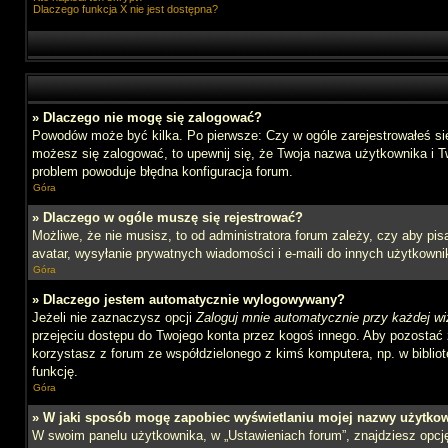
Dlaczego funkcja X nie jest dostępna?
» Dlaczego nie mogę się zalogować?
Powodów może być kilka. Po pierwsze: Czy w ogóle zarejestrowałeś się n
możesz się zalogować, to upewnij się, że Twoja nazwa użytkownika i Tw
problem powoduje błędna konfiguracja forum.
Góra
» Dlaczego w ogóle muszę się rejestrować?
Możliwe, że nie musisz, to od administratora forum zależy, czy aby pi
avatar, wysyłanie prywatnych wiadomości i e-maili do innych użytkownik
Góra
» Dlaczego jestem automatycznie wylogowywany?
Jeżeli nie zaznaczysz opcji
Zaloguj mnie automatycznie przy każdej wi
przejęciu dostępu do Twojego konta przez kogoś innego. Aby pozostać 
korzystasz z forum ze współdzielonego z kimś komputera, np. w bibliotec
funkcję.
Góra
» W jaki sposób mogę zapobiec wyświetlaniu mojej nazwy użytkow
W swoim panelu użytkownika, w „Ustawieniach forum”, znajdziesz opc