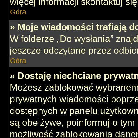
więcej informacji skontaktuj si
Góra
» Moje wiadomości trafiają d
W folderze „Do wysłania” znajd
jeszcze odczytane przez odbio
Góra
» Dostaję niechciane prywat
Możesz zablokować wybranemu
prywatnych wiadomości poprze
dostępnych w panelu użytkown
są obelżywe, poinformuj o tym 
możliwość zablokowania danem