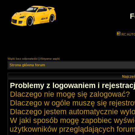
F
RC AUT
Wątki bez odpowiedzi
|
Aktywne wątki
Strona główna forum
Najczęś
Problemy z logowaniem i rejestrac
Dlaczego nie mogę się zalogować?
Dlaczego w ogóle muszę się rejestr
Dlaczego jestem automatycznie wy
W jaki sposób mogę zapobiec wyświe
użytkowników przeglądających foru