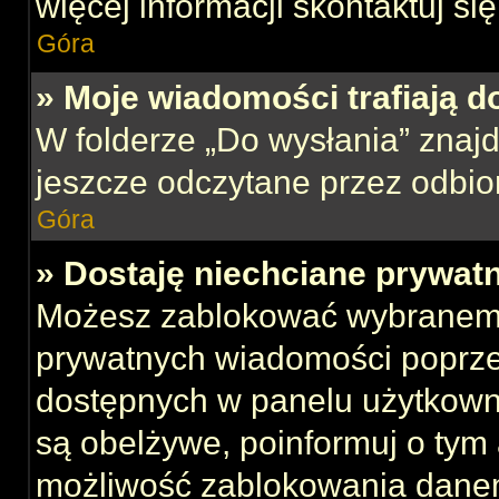
więcej informacji skontaktuj si
Góra
» Moje wiadomości trafiają d
W folderze „Do wysłania” znajd
jeszcze odczytane przez odbio
Góra
» Dostaję niechciane prywat
Możesz zablokować wybranemu
prywatnych wiadomości poprze
dostępnych w panelu użytkown
są obelżywe, poinformuj o tym 
możliwość zablokowania danem