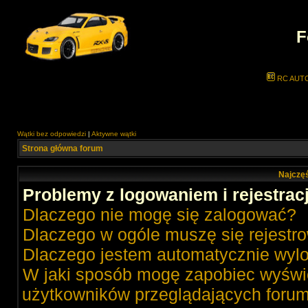
F
RC AUT
Wątki bez odpowiedzi
|
Aktywne wątki
Strona główna forum
Najczęś
Problemy z logowaniem i rejestrac
Dlaczego nie mogę się zalogować?
Dlaczego w ogóle muszę się rejestr
Dlaczego jestem automatycznie wy
W jaki sposób mogę zapobiec wyświe
użytkowników przeglądających foru