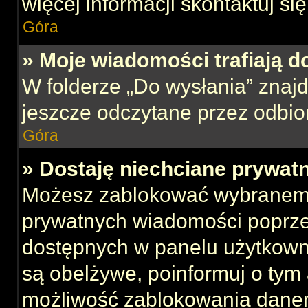
więcej informacji skontaktuj si
Góra
» Moje wiadomości trafiają d
W folderze „Do wysłania” znajd
jeszcze odczytane przez odbio
Góra
» Dostaję niechciane prywat
Możesz zablokować wybranemu
prywatnych wiadomości poprze
dostępnych w panelu użytkown
są obelżywe, poinformuj o tym 
możliwość zablokowania danem