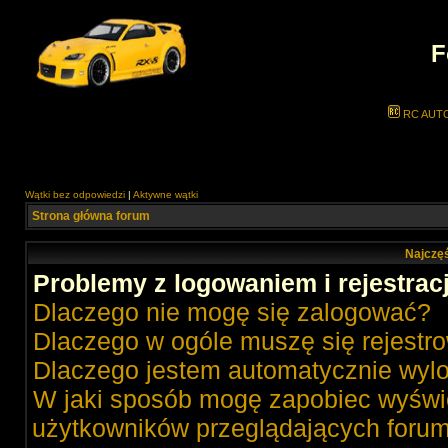
F
RC AUT
Wątki bez odpowiedzi
|
Aktywne wątki
Strona główna forum
Najczęś
Problemy z logowaniem i rejestrac
Dlaczego nie mogę się zalogować?
Dlaczego w ogóle muszę się rejestr
Dlaczego jestem automatycznie wy
W jaki sposób mogę zapobiec wyświe
użytkowników przeglądających foru