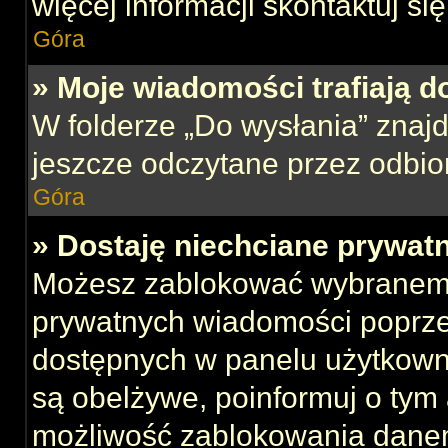
więcej informacji skontaktuj si
Góra
» Moje wiadomości trafiają d
W folderze „Do wysłania” znajd
jeszcze odczytane przez odbio
Góra
» Dostaję niechciane prywat
Możesz zablokować wybranemu
prywatnych wiadomości poprze
dostępnych w panelu użytkown
są obelżywe, poinformuj o tym 
możliwość zablokowania danem