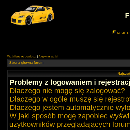
F
RC AUT
Wątki bez odpowiedzi
|
Aktywne wątki
Strona główna forum
Najczęś
Problemy z logowaniem i rejestrac
Dlaczego nie mogę się zalogować?
Dlaczego w ogóle muszę się rejestr
Dlaczego jestem automatycznie wy
W jaki sposób mogę zapobiec wyświe
użytkowników przeglądających foru