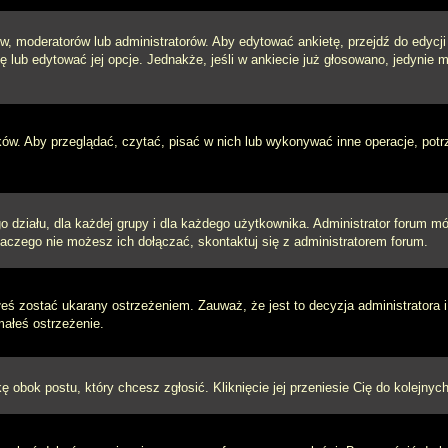
w, moderatorów lub administratorów. Aby edytować ankietę, przejdź do edycj
tę lub edytować jej opcje. Jednakże, jeśli w ankiecie już głosowano, jedynie
ków. Aby przeglądać, czytać, pisać w nich lub wykonywać inne operacje, pot
ziału, dla każdej grupy i dla każdego użytkownika. Administrator forum mógł
laczego nie możesz ich dołączać, skontaktuj się z administratorem forum.
łeś zostać ukarany ostrzeżeniem. Zauważ, że jest to decyzja administratora
małeś ostrzeżenie.
kę obok postu, który chcesz zgłosić. Kliknięcie jej przeniesie Cię do kolejn