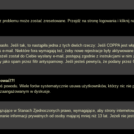
 problemu może zostać zresetowane. Przejdź na stronę logowania i kliknij n
sło. Jeśli tak, to nastąpiła jedna z tych dwóch rzeczy: Jeśli COPPA jest włą
s e-mail. Niektóre fora wymagają też, żeby nowe rejestracje były aktywowane
eżeli został do Ciebie wysłany e-mail, postępuj zgodnie z instrukcjami w ni
y jako spam przez filtr antyspamowy. Jeśli jesteś pewny/a, że podany przez C
gować!?!
goś powodu. Wiele forów systematycznie usuwa użytkowników, którzy nic nie 
iej zaangażowanym w dyskusje.
iązujące w Stanach Zjednoczonych prawo, wymagające, aby strony internetowe
anie informacji prywatnych od osoby mającej mniej niż 13 lat. Jeżeli nie je