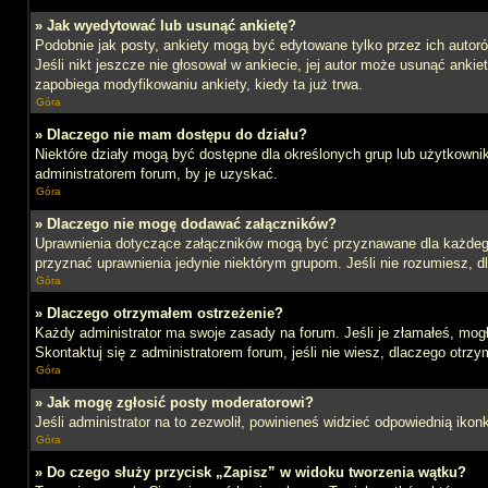
» Jak wyedytować lub usunąć ankietę?
Podobnie jak posty, ankiety mogą być edytowane tylko przez ich autoró
Jeśli nikt jeszcze nie głosował w ankiecie, jej autor może usunąć ankie
zapobiega modyfikowaniu ankiety, kiedy ta już trwa.
Góra
» Dlaczego nie mam dostępu do działu?
Niektóre działy mogą być dostępne dla określonych grup lub użytkowni
administratorem forum, by je uzyskać.
Góra
» Dlaczego nie mogę dodawać załączników?
Uprawnienia dotyczące załączników mogą być przyznawane dla każdego d
przyznać uprawnienia jedynie niektórym grupom. Jeśli nie rozumiesz, d
Góra
» Dlaczego otrzymałem ostrzeżenie?
Każdy administrator ma swoje zasady na forum. Jeśli je złamałeś, mog
Skontaktuj się z administratorem forum, jeśli nie wiesz, dlaczego otrzy
Góra
» Jak mogę zgłosić posty moderatorowi?
Jeśli administrator na to zezwolił, powinieneś widzieć odpowiednią ikon
Góra
» Do czego służy przycisk „Zapisz” w widoku tworzenia wątku?