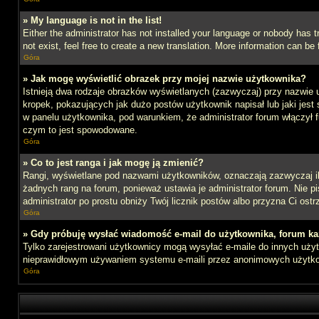
» My language is not in the list!
Either the administrator has not installed your language or nobody has t
not exist, feel free to create a new translation. More information can b
Góra
» Jak mogę wyświetlić obrazek przy mojej nazwie użytkownika?
Istnieją dwa rodzaje obrazków wyświetlanych (zazwyczaj) przy nazwie 
kropek, pokazujących jak dużo postów użytkownik napisał lub jaki jest
w panelu użytkownika, pod warunkiem, że administrator forum włączył f
czym to jest spowodowane.
Góra
» Co to jest ranga i jak mogę ją zmienić?
Rangi, wyświetlane pod nazwami użytkowników, oznaczają zazwyczaj ile 
żadnych rang na forum, ponieważ ustawia je administrator forum. Nie pis
administrator po prostu obniży Twój licznik postów albo przyzna Ci ostr
Góra
» Gdy próbuję wysłać wiadomość e-mail do użytkownika, forum ka
Tylko zarejestrowani użytkownicy mogą wysyłać e-maile do innych użytk
nieprawidłowym używaniem systemu e-maili przez anonimowych użytk
Góra