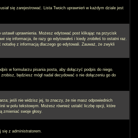
siał się zarejestrować. Lista Twoich uprawnień w każdym dziale jest
ób ustawił uprawnienia. Możesz edytować post klikając na przycisk
się informacja, ile razy go edytowałeś i kiedy zrobiłeś to ostatni raz.
wić notatkę z informacją dlaczego go edytowali. Zauważ, że zwykli
dpis
w formularzu pisania posta, aby dołączyć podpis do niego.
zrobisz, będziesz mógł nadal decydować o nie dołączeniu go do
rza; jeśli nie widzisz jej, to znaczy, że nie masz odpowiednich
inii w polu tekstowym. Możesz również ustalić liczbę opcji, które
ą zmieniać swoje głosy.
j się z administratorem.