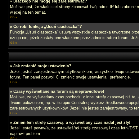
» Dlaczego nie mogę się zarejestrować?
Możliwe jest, że właściciel strony zbanował Twój adres IP lub zabronił
więcej na ten temat.
Góra
» Co robi funkcja „Usuń ciasteczka”?
Funkcja „Usuń ciasteczka” usuwa wszystkie ciasteczka utworzone przez
czego nie, jeżeli zostały one włączone przez administratora forum. J
Góra
» Jak zmienić moje ustawienia?
Jeżeli jesteś zarejestrowanym użytkownikiem, wszystkie Twoje ustawien
forum. Ten panel pozwoli Ci zmienić swoje ustawienia i preferencje.
Góra
» Czasy wyświetlane na forum są nieprawidłowe!
Możliwe, że wyświetlany czas pochodzi z innej strefy czasowej niż ta, 
Twoim położeniem, np. w Europie Centralnej wybierz Środkowoeuropejs
zarejestrowanych użytkowników. Jeżeli nie jesteś zarejestrowany, to te
Góra
» Zmieniłem strefę czasową, a wyświetlany czas nadal jest zły!
Jeżeli jesteś pewny/a, że ustawiłeś/aś strefę czasową i czas letni/DST
naprawił problem.
Góra