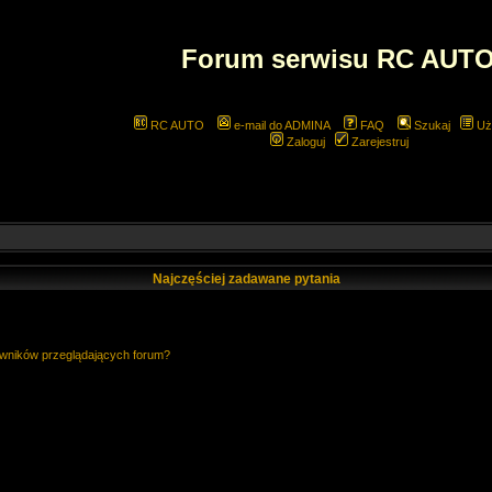
Forum serwisu RC AUT
RC AUTO
e-mail do ADMINA
FAQ
Szukaj
Uż
Zaloguj
Zarejestruj
Najczęściej zadawane pytania
owników przeglądających forum?