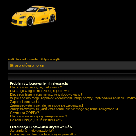
Wątki bez odpowiedzi
|
Aktywne wątki
Strona główna forum
Problemy z logowaniem i rejestracją
Dlaczego nie mogę się zalogować?
Dlaczego w ogóle muszę się rejestrować?
Dlaczego jestem automatycznie wylogowywany?
W jaki sposób mogę zapobiec wyświetlaniu mojej nazwy użytkownika na liście użytk
Zapomniałem hasła!
Zarejestrowałem się, ale nie mogę się zalogować!
Zarejestrowałem się jakiś czas temu, ale nie mogę się teraz zalogować!?!
Czym jest COPPA?
Dlaczego nie mogę się zarejestrować?
Co robi funkcja „Usuń ciasteczka”?
Preferencje i ustawienia użytkowników
Jak zmienić moje ustawienia?
Czasy wyświetlane na forum są nieprawidłowe!