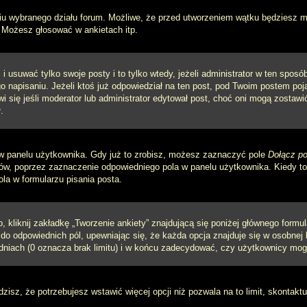
iu wybranego działu forum. Możliwe, że przed utworzeniem wątku będziesz mu
 Możesz głosować w ankietach itp.
i usuwać tylko swoje posty i to tylko wtedy, jeżeli administrator w ten spos
napisaniu. Jeżeli ktoś już odpowiedział na ten post, pod Twoim postem pojawi 
jawi się jeśli moderator lub administrator edytował post, choć oni mogą zosta
.
w panelu użytkownika. Gdy już to zrobisz, możesz zaznaczyć pole
Dołącz po
, poprzez zaznaczenie odpowiedniego pola w panelu użytkownika. Kiedy to 
a w formularzu pisania posta.
 kliknij zakładkę „Tworzenie ankiety” znajdującą się poniżej głównego formula
do odpowiednich pól, upewniając się, że każda opcja znajduje się w osobnej l
dniach (0 oznacza brak limitu) i w końcu zadecydować, czy użytkownicy mog
ądzisz, że potrzebujesz wstawić więcej opcji niż pozwala na to limit, skontaktu