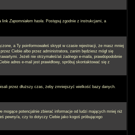
a link
Zapomniałem hasła
. Postępuj zgodnie z instrukcjami, a
czone, a Ty poinformowałeś skrypt w czasie rejestracji, że masz mniej
 przez Ciebie albo przez administratora, zanim będziesz mógł się
m zawartymi. Jeżeli nie otrzymałeś/aś żadnego e-maila, prawdopodobnie
iebie adres e-mail jest prawidłowy, spróbuj skontaktować się z
pisali przez dłuższy czas, żeby zmniejszyć wielkość bazy danych.
 mogące potencjalnie zbierać informacje od ludzi mających mniej niż
steś pewny/a, czy to dotyczy Ciebie jako kogoś próbującego