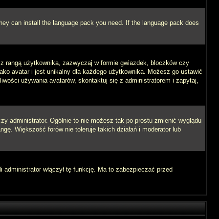
 they can install the language pack you need. If the language pack does
e z rangą użytkownika, zazwyczaj w formie gwiazdek, bloczków czy
jako avatar i jest unikalny dla każdego użytkownika. Możesz go ustawić
wości używania avatarów, skontaktuj się z administratorem i zapytaj,
zy administrator. Ogólnie to nie możesz tak po prostu zmienić wyglądu
ngę. Większość forów nie toleruje takich działań i moderator lub
i administrator włączył tę funkcję. Ma to zabezpieczać przed