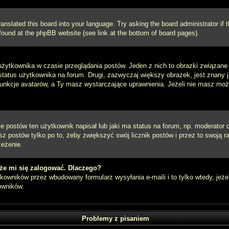
ranslated this board into your language. Try asking the board administrator if
e found at the phpBB website (see link at the bottom of board pages).
użytkownika w czasie przeglądania postów. Jeden z nich to obrazki związan
 status użytkownika na forum. Drugi, zazwyczaj większy obrazek, jest znany 
unkcje avatarów, a Ty masz wystarczające uprawnienia. Jeżeli nie masz możli
postów ten użytkownik napisał lub jaki ma status na forum, np. moderator c
z postów tylko po to, żeby zwiększyć swój licznik postów i przez to swoją ra
zeżenie.
że mi się zalogować. Dlaczego?
owników przez wbudowany formularz wysyłania e-maili i to tylko wtedy, jeżel
owników.
Problemy z pisaniem