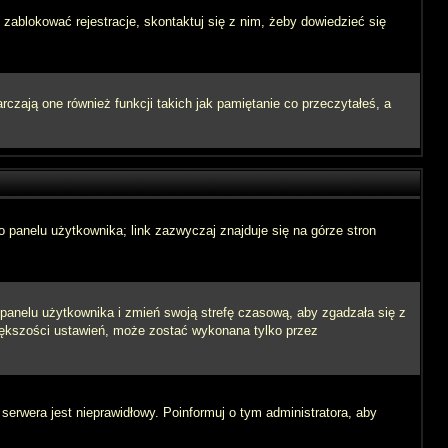
 zablokować rejestracje, skontaktuj się z nim, żeby dowiedzieć się
zają one również funkcji takich jak pamiętanie co przeczytałeś, a
 panelu użytkownika; link zazwyczaj znajduje się na górze stron
o panelu użytkownika i zmień swoją strefę czasową, aby zgadzała się z
iększości ustawień, może zostać wykonana tylko przez
 serwera jest nieprawidłowy. Poinformuj o tym administratora, aby