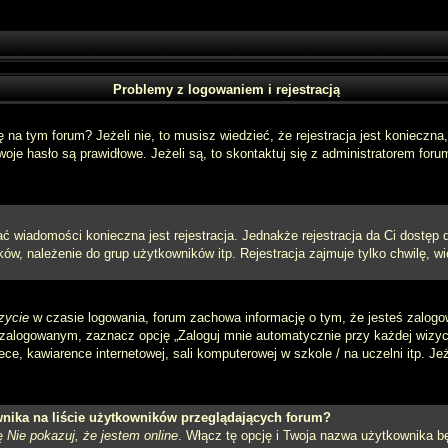
Problemy z logowaniem i rejestracją
a tym forum? Jeżeli nie, to musisz wiedzieć, że rejestracja jest konieczna, 
oje hasło są prawidłowe. Jeżeli są, to skontaktuj się z administratorem foru
sać wiadomości konieczna jest rejestracja. Jednakże rejestracja da Ci dostęp
ów, należenie do grup użytkowników itp. Rejestracja zajmuje tylko chwilę, wi
zycie
w czasie logowania, forum zachowa informację o tym, że jesteś zalogo
zalogowanym, zaznacz opcję „Zaloguj mnie automatycznie przy każdej wizycie
e, kawiarence internetowej, sali komputerowej w szkole / na uczelni itp. Jeżel
nika na liście użytkowników przeglądających forum?
ję
Nie pokazuj, że jestem online
. Włącz tę opcję i Twoja nazwa użytkownika bę