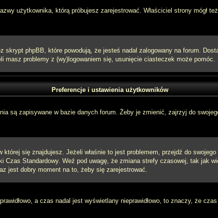
 nazwy użytkownika, którą próbujesz zarejestrować. Właściciel strony mógł też
 skrypt phpBB, które powodują, że jesteś nadal zalogowany na forum. Dostarc
eżeli masz problemy z (wy)logowaniem się, usunięcie ciasteczek może pomóc.
Preferencje i ustawienia użytkowników
ia są zapisywane w bazie danych forum. Żeby je zmienić, zajrzyj do swojego
w której się znajdujesz. Jeżeli właśnie to jest problemem, przejdź do swojeg
ki Czas Standardowy. Weź pod uwagę, że zmiana strefy czasowej, tak jak w
raz jest dobry moment na to, żeby się zarejestrować.
 prawidłowo, a czas nadal jest wyświetlany nieprawidłowo, to znaczy, że czas