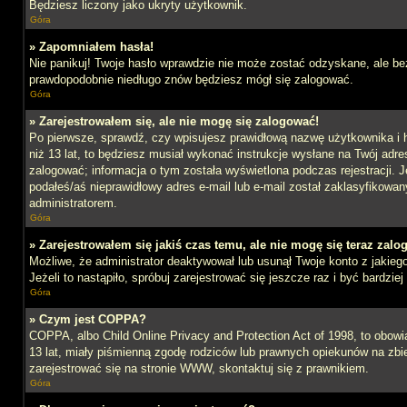
Będziesz liczony jako ukryty użytkownik.
Góra
» Zapomniałem hasła!
Nie panikuj! Twoje hasło wprawdzie nie może zostać odzyskane, ale bez
prawdopodobnie niedługo znów będziesz mógł się zalogować.
Góra
» Zarejestrowałem się, ale nie mogę się zalogować!
Po pierwsze, sprawdź, czy wpisujesz prawidłową nazwę użytkownika i ha
niż 13 lat, to będziesz musiał wykonać instrukcje wysłane na Twój adre
zalogować; informacja o tym została wyświetlona podczas rejestracji. J
podałeś/aś nieprawidłowy adres e-mail lub e-mail został zaklasyfikowan
administratorem.
Góra
» Zarejestrowałem się jakiś czas temu, ale nie mogę się teraz zalo
Możliwe, że administrator deaktywował lub usunął Twoje konto z jakie
Jeżeli to nastąpiło, spróbuj zarejestrować się jeszcze raz i być bardz
Góra
» Czym jest COPPA?
COPPA, albo Child Online Privacy and Protection Act of 1998, to obow
13 lat, miały piśmienną zgodę rodziców lub prawnych opiekunów na zbier
zarejestrować się na stronie WWW, skontaktuj się z prawnikiem.
Góra