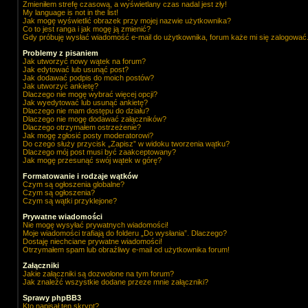
Zmieniłem strefę czasową, a wyświetlany czas nadal jest zły!
My language is not in the list!
Jak mogę wyświetlić obrazek przy mojej nazwie użytkownika?
Co to jest ranga i jak mogę ją zmienić?
Gdy próbuję wysłać wiadomość e-mail do użytkownika, forum każe mi się zalogować
Problemy z pisaniem
Jak utworzyć nowy wątek na forum?
Jak edytować lub usunąć post?
Jak dodawać podpis do moich postów?
Jak utworzyć ankietę?
Dlaczego nie mogę wybrać więcej opcji?
Jak wyedytować lub usunąć ankietę?
Dlaczego nie mam dostępu do działu?
Dlaczego nie mogę dodawać załączników?
Dlaczego otrzymałem ostrzeżenie?
Jak mogę zgłosić posty moderatorowi?
Do czego służy przycisk „Zapisz” w widoku tworzenia wątku?
Dlaczego mój post musi być zaakceptowany?
Jak mogę przesunąć swój wątek w górę?
Formatowanie i rodzaje wątków
Czym są ogłoszenia globalne?
Czym są ogłoszenia?
Czym są wątki przyklejone?
Prywatne wiadomości
Nie mogę wysyłać prywatnych wiadomości!
Moje wiadomości trafiają do folderu „Do wysłania”. Dlaczego?
Dostaję niechciane prywatne wiadomości!
Otrzymałem spam lub obraźliwy e-mail od użytkownika forum!
Załączniki
Jakie załączniki są dozwolone na tym forum?
Jak znaleźć wszystkie dodane przeze mnie załączniki?
Sprawy phpBB3
Kto napisał ten skrypt?