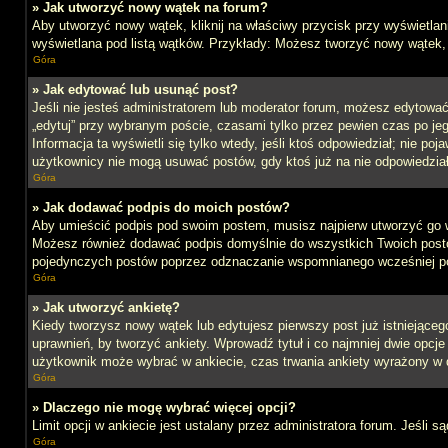
» Jak utworzyć nowy wątek na forum?
Aby utworzyć nowy wątek, kliknij na właściwy przycisk przy wyświetlan
wyświetlana pod listą wątków. Przykłady: Możesz tworzyć nowy wątek,
Góra
» Jak edytować lub usunąć post?
Jeśli nie jesteś administratorem lub moderator forum, możesz edytować 
„edytuj” przy wybranym poście, czasami tylko przez pewien czas po jego 
Informacja ta wyświetli się tylko wtedy, jeśli ktoś odpowiedział; nie po
użytkownicy nie mogą usuwać postów, gdy ktoś już na nie odpowiedział
Góra
» Jak dodawać podpis do moich postów?
Aby umieścić podpis pod swoim postem, musisz najpierw utworzyć go 
Możesz również dodawać podpis domyślnie do wszystkich Twoich postów
pojedynczych postów poprzez odznaczanie wspomnianego wcześniej pol
Góra
» Jak utworzyć ankietę?
Kiedy tworzysz nowy wątek lub edytujesz pierwszy post już istniejącego,
uprawnień, by tworzyć ankiety. Wprowadź tytuł i co najmniej dwie opcje 
użytkownik może wybrać w ankiecie, czas trwania ankiety wyrażony w 
Góra
» Dlaczego nie mogę wybrać więcej opcji?
Limit opcji w ankiecie jest ustalany przez administratora forum. Jeśli s
Góra