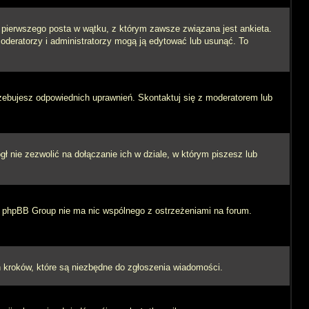
i pierwszego posta w wątku, z którym zawsze związana jest ankieta.
 moderatorzy i administratorzy mogą ją edytować lub usunąć. To
rzebujesz odpowiednich uprawnień. Skontaktuj się z moderatorem lub
 nie zezwolić na dołączanie ich w dziale, w którym piszesz lub
 i phpBB Group nie ma nic wspólnego z ostrzeżeniami na forum.
ych kroków, które są niezbędne do zgłoszenia wiadomości.