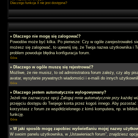
Dlaczego funkcja X nie jest dostępna?
» Dlaczego nie mogę się zalogować?
Powodów może być kilka. Po pierwsze: Czy w ogóle zarejestrowałeś się n
możesz się zalogować, to upewnij się, że Twoja nazwa użytkownika i Tw
problem powoduje błędna konfiguracja forum.
Góra
» Dlaczego w ogóle muszę się rejestrować?
Możliwe, że nie musisz, to od administratora forum zależy, czy aby pi
avatar, wysyłanie prywatnych wiadomości i e-maili do innych użytkownik
Góra
» Dlaczego jestem automatycznie wylogowywany?
Jeżeli nie zaznaczysz opcji
Zaloguj mnie automatycznie przy każdej wi
przejęciu dostępu do Twojego konta przez kogoś innego. Aby pozostać 
korzystasz z forum ze współdzielonego z kimś komputera, np. w bibliotec
funkcję.
Góra
» W jaki sposób mogę zapobiec wyświetlaniu mojej nazwy użytkow
W swoim panelu użytkownika, w „Ustawieniach forum”, znajdziesz opc