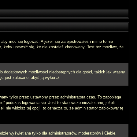
aby móc się logować. A jeżeli się zarejestrowałeś i mimo to nie
m, żeby upewnić się, że nie zostałeś zbanowany. Jest też możliwe, że
 do dodatkowych możliwości niedostępnych dla gości, takich jak własny
ęc jest zalecane, abyś ją wykonał.
wany tylko przez ustawiony przez administratora czas. To zapobiega
” podczas logowania się. Jest to stanowczo niezalecane, jeżeli
i nie widzisz tej opcji, to oznacza to, że administrator zablokował tę
dzie wyświetlana tylko dla administratorów, moderatorów i Ciebie.