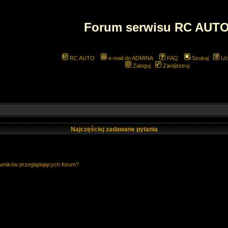
Forum serwisu RC AUT
RC AUTO
e-mail do ADMINA
FAQ
Szukaj
Uż
Zaloguj
Zarejestruj
Najczęściej zadawane pytania
owników przeglądających forum?