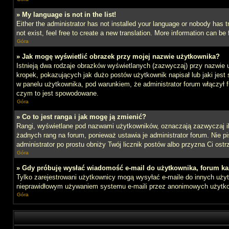
» My language is not in the list!
Either the administrator has not installed your language or nobody has t
not exist, feel free to create a new translation. More information can b
Góra
» Jak mogę wyświetlić obrazek przy mojej nazwie użytkownika?
Istnieją dwa rodzaje obrazków wyświetlanych (zazwyczaj) przy nazwie 
kropek, pokazujących jak dużo postów użytkownik napisał lub jaki jest
w panelu użytkownika, pod warunkiem, że administrator forum włączył f
czym to jest spowodowane.
Góra
» Co to jest ranga i jak mogę ją zmienić?
Rangi, wyświetlane pod nazwami użytkowników, oznaczają zazwyczaj ile 
żadnych rang na forum, ponieważ ustawia je administrator forum. Nie pis
administrator po prostu obniży Twój licznik postów albo przyzna Ci ostr
Góra
» Gdy próbuję wysłać wiadomość e-mail do użytkownika, forum ka
Tylko zarejestrowani użytkownicy mogą wysyłać e-maile do innych użytk
nieprawidłowym używaniem systemu e-maili przez anonimowych użytk
Góra