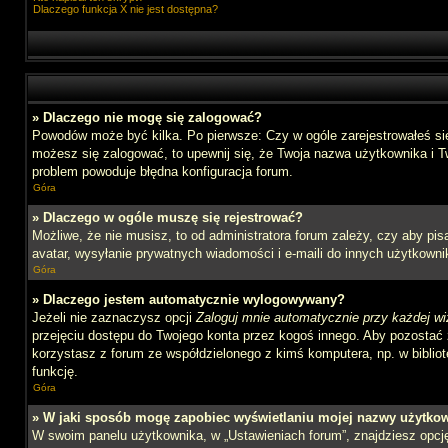
Dlaczego funkcja X nie jest dostępna?
» Dlaczego nie mogę się zalogować?
Powodów może być kilka. Po pierwsze: Czy w ogóle zarejestrowałeś się n
możesz się zalogować, to upewnij się, że Twoja nazwa użytkownika i Tw
problem powoduje błędna konfiguracja forum.
Góra
» Dlaczego w ogóle muszę się rejestrować?
Możliwe, że nie musisz, to od administratora forum zależy, czy aby pi
avatar, wysyłanie prywatnych wiadomości i e-maili do innych użytkownik
Góra
» Dlaczego jestem automatycznie wylogowywany?
Jeżeli nie zaznaczysz opcji
Zaloguj mnie automatycznie przy każdej wi
przejęciu dostępu do Twojego konta przez kogoś innego. Aby pozostać 
korzystasz z forum ze współdzielonego z kimś komputera, np. w bibliotec
funkcję.
Góra
» W jaki sposób mogę zapobiec wyświetlaniu mojej nazwy użytkow
W swoim panelu użytkownika, w „Ustawieniach forum”, znajdziesz opc