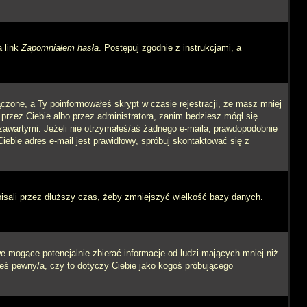
a link
Zapomniałem hasła
. Postępuj zgodnie z instrukcjami, a
czone, a Ty poinformowałeś skrypt w czasie rejestracji, że masz mniej
 przez Ciebie albo przez administratora, zanim będziesz mógł się
m zawartymi. Jeżeli nie otrzymałeś/aś żadnego e-maila, prawdopodobnie
iebie adres e-mail jest prawidłowy, spróbuj skontaktować się z
pisali przez dłuższy czas, żeby zmniejszyć wielkość bazy danych.
 mogące potencjalnie zbierać informacje od ludzi mających mniej niż
steś pewny/a, czy to dotyczy Ciebie jako kogoś próbującego