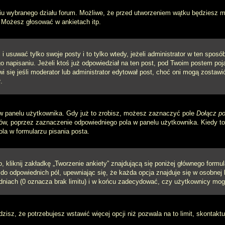
iu wybranego działu forum. Możliwe, że przed utworzeniem wątku będziesz mu
 Możesz głosować w ankietach itp.
i usuwać tylko swoje posty i to tylko wtedy, jeżeli administrator w ten spos
napisaniu. Jeżeli ktoś już odpowiedział na ten post, pod Twoim postem pojawi 
jawi się jeśli moderator lub administrator edytował post, choć oni mogą zosta
.
w panelu użytkownika. Gdy już to zrobisz, możesz zaznaczyć pole
Dołącz po
, poprzez zaznaczenie odpowiedniego pola w panelu użytkownika. Kiedy to 
a w formularzu pisania posta.
 kliknij zakładkę „Tworzenie ankiety” znajdującą się poniżej głównego formula
do odpowiednich pól, upewniając się, że każda opcja znajduje się w osobnej l
dniach (0 oznacza brak limitu) i w końcu zadecydować, czy użytkownicy mog
ądzisz, że potrzebujesz wstawić więcej opcji niż pozwala na to limit, skontaktu