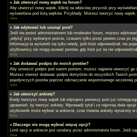
» Jak utworzyć nowy wątek na forum?
Aby utworzyć nowy wątek, kliknij na właściwy przycisk przy wyświetlan
wyświetlana pod listą wątków. Przykłady: Możesz tworzyć nowy wątek,
Góra
» Jak edytować lub usunąć post?
Jeśli nie jesteś administratorem lub moderator forum, możesz edytować 
„edytuj” przy wybranym poście, czasami tylko przez pewien czas po jego 
Informacja ta wyświetli się tylko wtedy, jeśli ktoś odpowiedział; nie po
użytkownicy nie mogą usuwać postów, gdy ktoś już na nie odpowiedział
Góra
» Jak dodawać podpis do moich postów?
Aby umieścić podpis pod swoim postem, musisz najpierw utworzyć go 
Możesz również dodawać podpis domyślnie do wszystkich Twoich postów
pojedynczych postów poprzez odznaczanie wspomnianego wcześniej pol
Góra
» Jak utworzyć ankietę?
Kiedy tworzysz nowy wątek lub edytujesz pierwszy post już istniejącego,
uprawnień, by tworzyć ankiety. Wprowadź tytuł i co najmniej dwie opcje 
użytkownik może wybrać w ankiecie, czas trwania ankiety wyrażony w 
Góra
» Dlaczego nie mogę wybrać więcej opcji?
Limit opcji w ankiecie jest ustalany przez administratora forum. Jeśli s
Góra