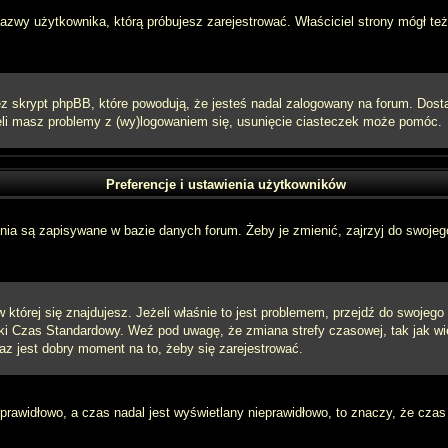
 nazwy użytkownika, którą próbujesz zarejestrować. Właściciel strony mógł też
 skrypt phpBB, które powodują, że jesteś nadal zalogowany na forum. Dostarc
eżeli masz problemy z (wy)logowaniem się, usunięcie ciasteczek może pomóc.
Preferencje i ustawienia użytkowników
ia są zapisywane w bazie danych forum. Żeby je zmienić, zajrzyj do swojego
w której się znajdujesz. Jeżeli właśnie to jest problemem, przejdź do swojeg
ki Czas Standardowy. Weź pod uwagę, że zmiana strefy czasowej, tak jak w
raz jest dobry moment na to, żeby się zarejestrować.
 prawidłowo, a czas nadal jest wyświetlany nieprawidłowo, to znaczy, że czas