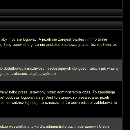
aby móc się logować. A jeżeli się zarejestrowałeś i mimo to nie
m, żeby upewnić się, że nie zostałeś zbanowany. Jest też możliwe, że
 do dodatkowych możliwości niedostępnych dla gości, takich jak własny
ęc jest zalecane, abyś ją wykonał.
wany tylko przez ustawiony przez administratora czas. To zapobiega
” podczas logowania się. Jest to stanowczo niezalecane, jeżeli
i nie widzisz tej opcji, to oznacza to, że administrator zablokował tę
dzie wyświetlana tylko dla administratorów, moderatorów i Ciebie.