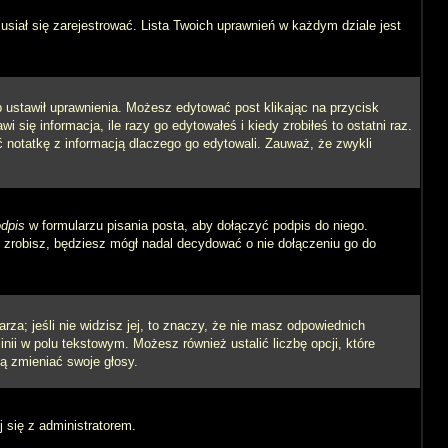
siał się zarejestrować. Lista Twoich uprawnień w każdym dziale jest
ób ustawił uprawnienia. Możesz edytować post klikając na przycisk
się informacja, ile razy go edytowałeś i kiedy zrobiłeś to ostatni raz.
wić notatkę z informacją dlaczego go edytowali. Zauważ, że zwykli
dpis
w formularzu pisania posta, aby dołączyć podpis do niego.
zrobisz, będziesz mógł nadal decydować o nie dołączeniu go do
rza; jeśli nie widzisz jej, to znaczy, że nie masz odpowiednich
inii w polu tekstowym. Możesz również ustalić liczbę opcji, które
ą zmieniać swoje głosy.
j się z administratorem.