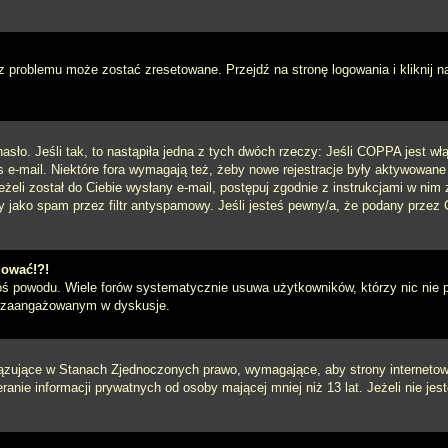
 problemu może zostać zresetowane. Przejdź na stronę logowania i kliknij n
sło. Jeśli tak, to nastąpiła jedna z tych dwóch rzeczy: Jeśli COPPA jest włą
s e-mail. Niektóre fora wymagają też, żeby nowe rejestracje były aktywowane
eżeli został do Ciebie wysłany e-mail, postępuj zgodnie z instrukcjami w ni
y jako spam przez filtr antyspamowy. Jeśli jesteś pewny/a, że podany przez C
gować!?!
goś powodu. Wiele forów systematycznie usuwa użytkowników, którzy nic nie 
iej zaangażowanym w dyskusje.
iązujące w Stanach Zjednoczonych prawo, wymagające, aby strony internetowe
anie informacji prywatnych od osoby mającej mniej niż 13 lat. Jeżeli nie je