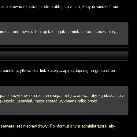
 zablokować rejestracje, skontaktuj się z nim, żeby dowiedzieć się
zają one również funkcji takich jak pamiętanie co przeczytałeś, a
 panelu użytkownika; link zazwyczaj znajduje się na górze stron
o panelu użytkownika i zmień swoją strefę czasową, aby zgadzała się z
iększości ustawień, może zostać wykonana tylko przez
 serwera jest nieprawidłowy. Poinformuj o tym administratora, aby