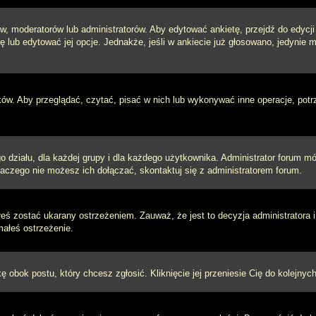
w, moderatorów lub administratorów. Aby edytować ankietę, przejdź do edycj
tę lub edytować jej opcje. Jednakże, jeśli w ankiecie już głosowano, jedynie
ków. Aby przeglądać, czytać, pisać w nich lub wykonywać inne operacje, pot
ziału, dla każdej grupy i dla każdego użytkownika. Administrator forum mógł
laczego nie możesz ich dołączać, skontaktuj się z administratorem forum.
łeś zostać ukarany ostrzeżeniem. Zauważ, że jest to decyzja administratora
małeś ostrzeżenie.
kę obok postu, który chcesz zgłosić. Kliknięcie jej przeniesie Cię do kolejn