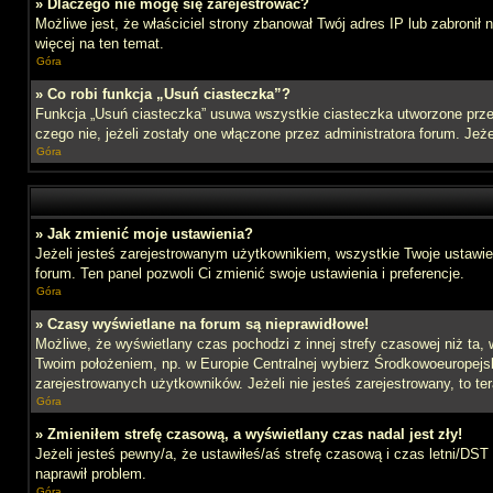
» Dlaczego nie mogę się zarejestrować?
Możliwe jest, że właściciel strony zbanował Twój adres IP lub zabronił
więcej na ten temat.
Góra
» Co robi funkcja „Usuń ciasteczka”?
Funkcja „Usuń ciasteczka” usuwa wszystkie ciasteczka utworzone przez
czego nie, jeżeli zostały one włączone przez administratora forum. J
Góra
» Jak zmienić moje ustawienia?
Jeżeli jesteś zarejestrowanym użytkownikiem, wszystkie Twoje ustawien
forum. Ten panel pozwoli Ci zmienić swoje ustawienia i preferencje.
Góra
» Czasy wyświetlane na forum są nieprawidłowe!
Możliwe, że wyświetlany czas pochodzi z innej strefy czasowej niż ta, 
Twoim położeniem, np. w Europie Centralnej wybierz Środkowoeuropejs
zarejestrowanych użytkowników. Jeżeli nie jesteś zarejestrowany, to te
Góra
» Zmieniłem strefę czasową, a wyświetlany czas nadal jest zły!
Jeżeli jesteś pewny/a, że ustawiłeś/aś strefę czasową i czas letni/DST
naprawił problem.
Góra