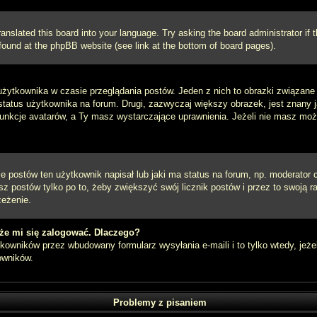
ranslated this board into your language. Try asking the board administrator if
e found at the phpBB website (see link at the bottom of board pages).
użytkownika w czasie przeglądania postów. Jeden z nich to obrazki związan
 status użytkownika na forum. Drugi, zazwyczaj większy obrazek, jest znany 
unkcje avatarów, a Ty masz wystarczające uprawnienia. Jeżeli nie masz możli
postów ten użytkownik napisał lub jaki ma status na forum, np. moderator c
z postów tylko po to, żeby zwiększyć swój licznik postów i przez to swoją ra
zeżenie.
że mi się zalogować. Dlaczego?
owników przez wbudowany formularz wysyłania e-maili i to tylko wtedy, jeżel
owników.
Problemy z pisaniem