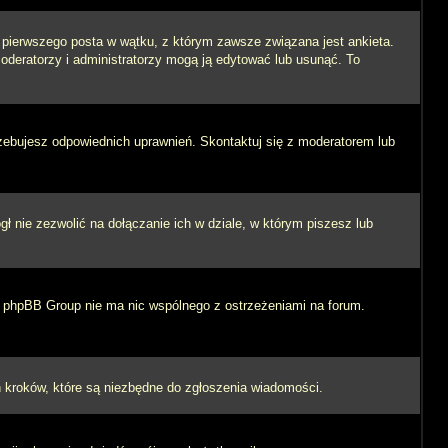
i pierwszego posta w wątku, z którym zawsze związana jest ankieta.
 moderatorzy i administratorzy mogą ją edytować lub usunąć. To
rzebujesz odpowiednich uprawnień. Skontaktuj się z moderatorem lub
 nie zezwolić na dołączanie ich w dziale, w którym piszesz lub
 i phpBB Group nie ma nic wspólnego z ostrzeżeniami na forum.
ych kroków, które są niezbędne do zgłoszenia wiadomości.