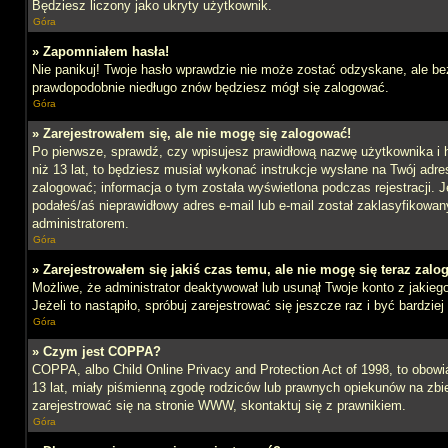
Będziesz liczony jako ukryty użytkownik.
Góra
» Zapomniałem hasła!
Nie panikuj! Twoje hasło wprawdzie nie może zostać odzyskane, ale bez
prawdopodobnie niedługo znów będziesz mógł się zalogować.
Góra
» Zarejestrowałem się, ale nie mogę się zalogować!
Po pierwsze, sprawdź, czy wpisujesz prawidłową nazwę użytkownika i ha
niż 13 lat, to będziesz musiał wykonać instrukcje wysłane na Twój adre
zalogować; informacja o tym została wyświetlona podczas rejestracji. J
podałeś/aś nieprawidłowy adres e-mail lub e-mail został zaklasyfikowan
administratorem.
Góra
» Zarejestrowałem się jakiś czas temu, ale nie mogę się teraz zalo
Możliwe, że administrator deaktywował lub usunął Twoje konto z jakie
Jeżeli to nastąpiło, spróbuj zarejestrować się jeszcze raz i być bardz
Góra
» Czym jest COPPA?
COPPA, albo Child Online Privacy and Protection Act of 1998, to obow
13 lat, miały piśmienną zgodę rodziców lub prawnych opiekunów na zbier
zarejestrować się na stronie WWW, skontaktuj się z prawnikiem.
Góra