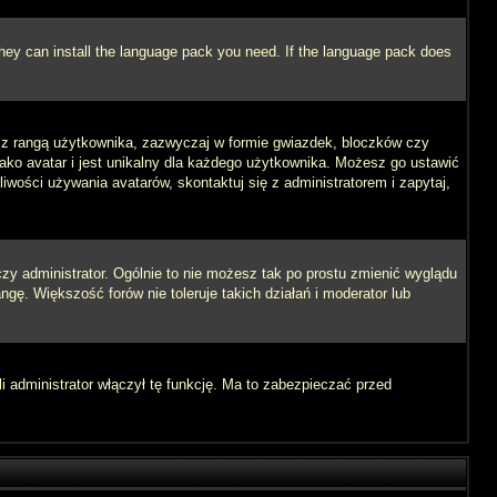
 they can install the language pack you need. If the language pack does
e z rangą użytkownika, zazwyczaj w formie gwiazdek, bloczków czy
jako avatar i jest unikalny dla każdego użytkownika. Możesz go ustawić
wości używania avatarów, skontaktuj się z administratorem i zapytaj,
zy administrator. Ogólnie to nie możesz tak po prostu zmienić wyglądu
ngę. Większość forów nie toleruje takich działań i moderator lub
i administrator włączył tę funkcję. Ma to zabezpieczać przed