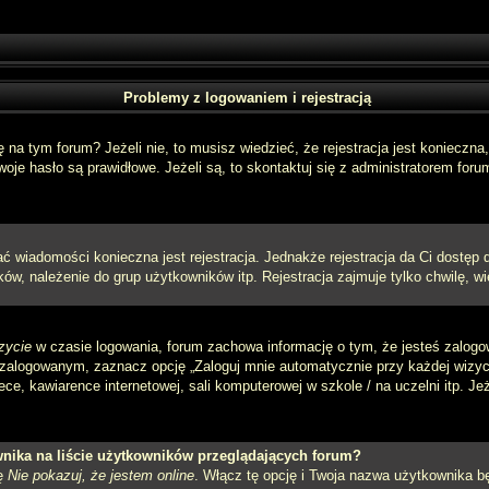
Problemy z logowaniem i rejestracją
a tym forum? Jeżeli nie, to musisz wiedzieć, że rejestracja jest konieczna, 
oje hasło są prawidłowe. Jeżeli są, to skontaktuj się z administratorem foru
sać wiadomości konieczna jest rejestracja. Jednakże rejestracja da Ci dostęp
ów, należenie do grup użytkowników itp. Rejestracja zajmuje tylko chwilę, wi
zycie
w czasie logowania, forum zachowa informację o tym, że jesteś zalogo
zalogowanym, zaznacz opcję „Zaloguj mnie automatycznie przy każdej wizycie
e, kawiarence internetowej, sali komputerowej w szkole / na uczelni itp. Jeżel
nika na liście użytkowników przeglądających forum?
ję
Nie pokazuj, że jestem online
. Włącz tę opcję i Twoja nazwa użytkownika bę