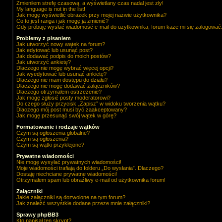
Zmieniłem strefę czasową, a wyświetlany czas nadal jest zły!
My language is not in the list!
Jak mogę wyświetlić obrazek przy mojej nazwie użytkownika?
Co to jest ranga i jak mogę ją zmienić?
Gdy próbuję wysłać wiadomość e-mail do użytkownika, forum każe mi się zalogować
Problemy z pisaniem
Jak utworzyć nowy wątek na forum?
Jak edytować lub usunąć post?
Jak dodawać podpis do moich postów?
Jak utworzyć ankietę?
Dlaczego nie mogę wybrać więcej opcji?
Jak wyedytować lub usunąć ankietę?
Dlaczego nie mam dostępu do działu?
Dlaczego nie mogę dodawać załączników?
Dlaczego otrzymałem ostrzeżenie?
Jak mogę zgłosić posty moderatorowi?
Do czego służy przycisk „Zapisz” w widoku tworzenia wątku?
Dlaczego mój post musi być zaakceptowany?
Jak mogę przesunąć swój wątek w górę?
Formatowanie i rodzaje wątków
Czym są ogłoszenia globalne?
Czym są ogłoszenia?
Czym są wątki przyklejone?
Prywatne wiadomości
Nie mogę wysyłać prywatnych wiadomości!
Moje wiadomości trafiają do folderu „Do wysłania”. Dlaczego?
Dostaję niechciane prywatne wiadomości!
Otrzymałem spam lub obraźliwy e-mail od użytkownika forum!
Załączniki
Jakie załączniki są dozwolone na tym forum?
Jak znaleźć wszystkie dodane przeze mnie załączniki?
Sprawy phpBB3
Kto napisał ten skrypt?