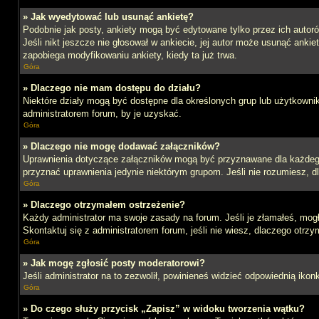
» Jak wyedytować lub usunąć ankietę?
Podobnie jak posty, ankiety mogą być edytowane tylko przez ich autoró
Jeśli nikt jeszcze nie głosował w ankiecie, jej autor może usunąć ankie
zapobiega modyfikowaniu ankiety, kiedy ta już trwa.
Góra
» Dlaczego nie mam dostępu do działu?
Niektóre działy mogą być dostępne dla określonych grup lub użytkowni
administratorem forum, by je uzyskać.
Góra
» Dlaczego nie mogę dodawać załączników?
Uprawnienia dotyczące załączników mogą być przyznawane dla każdego d
przyznać uprawnienia jedynie niektórym grupom. Jeśli nie rozumiesz, d
Góra
» Dlaczego otrzymałem ostrzeżenie?
Każdy administrator ma swoje zasady na forum. Jeśli je złamałeś, mog
Skontaktuj się z administratorem forum, jeśli nie wiesz, dlaczego otrzy
Góra
» Jak mogę zgłosić posty moderatorowi?
Jeśli administrator na to zezwolił, powinieneś widzieć odpowiednią ikon
Góra
» Do czego służy przycisk „Zapisz” w widoku tworzenia wątku?