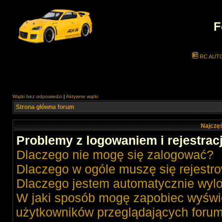
F
RC AUT
Wątki bez odpowiedzi
|
Aktywne wątki
Strona główna forum
Najczęś
Problemy z logowaniem i rejestrac
Dlaczego nie mogę się zalogować?
Dlaczego w ogóle muszę się rejestr
Dlaczego jestem automatycznie wy
W jaki sposób mogę zapobiec wyświe
użytkowników przeglądających foru