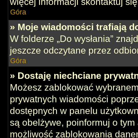
więcej informacji skontaktuj si
Góra
» Moje wiadomości trafiają d
W folderze „Do wysłania” znajd
jeszcze odczytane przez odbio
Góra
» Dostaję niechciane prywat
Możesz zablokować wybranemu
prywatnych wiadomości poprze
dostępnych w panelu użytkown
są obelżywe, poinformuj o tym 
możliwość zablokowania danem