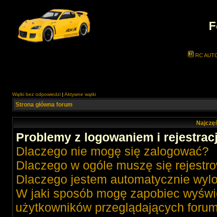
F
RC AUT
Wątki bez odpowiedzi
|
Aktywne wątki
Strona główna forum
Najczęś
Problemy z logowaniem i rejestrac
Dlaczego nie mogę się zalogować?
Dlaczego w ogóle muszę się rejestr
Dlaczego jestem automatycznie wy
W jaki sposób mogę zapobiec wyświe
użytkowników przeglądających foru