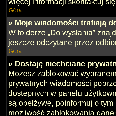
więcej informacji skontaktuj si
Góra
» Moje wiadomości trafiają d
W folderze „Do wysłania” znajd
jeszcze odczytane przez odbio
Góra
» Dostaję niechciane prywat
Możesz zablokować wybranemu
prywatnych wiadomości poprze
dostępnych w panelu użytkown
są obelżywe, poinformuj o tym 
możliwość zablokowania danem