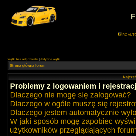
F
RC AUT
Wątki bez odpowiedzi
|
Aktywne wątki
Strona główna forum
Najczęś
Problemy z logowaniem i rejestrac
Dlaczego nie mogę się zalogować?
Dlaczego w ogóle muszę się rejestr
Dlaczego jestem automatycznie wy
W jaki sposób mogę zapobiec wyświe
użytkowników przeglądających foru