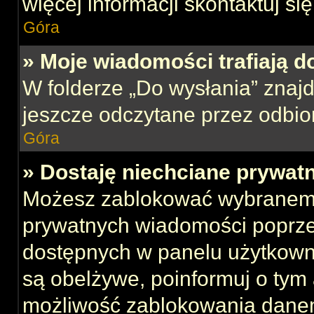
więcej informacji skontaktuj si
Góra
» Moje wiadomości trafiają d
W folderze „Do wysłania” znajd
jeszcze odczytane przez odbio
Góra
» Dostaję niechciane prywat
Możesz zablokować wybranemu
prywatnych wiadomości poprze
dostępnych w panelu użytkown
są obelżywe, poinformuj o tym 
możliwość zablokowania danem