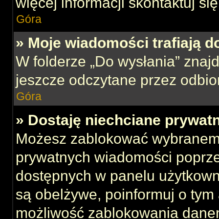
więcej informacji skontaktuj si
Góra
» Moje wiadomości trafiają d
W folderze „Do wysłania” znajd
jeszcze odczytane przez odbio
Góra
» Dostaję niechciane prywat
Możesz zablokować wybranemu
prywatnych wiadomości poprze
dostępnych w panelu użytkown
są obelżywe, poinformuj o tym 
możliwość zablokowania danem