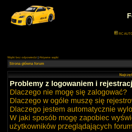
F
RC AUT
Wątki bez odpowiedzi
|
Aktywne wątki
Strona główna forum
Najczęś
Problemy z logowaniem i rejestrac
Dlaczego nie mogę się zalogować?
Dlaczego w ogóle muszę się rejestr
Dlaczego jestem automatycznie wy
W jaki sposób mogę zapobiec wyświe
użytkowników przeglądających foru