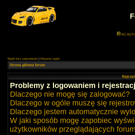
F
RC AUT
Wątki bez odpowiedzi
|
Aktywne wątki
Strona główna forum
Najczęś
Problemy z logowaniem i rejestrac
Dlaczego nie mogę się zalogować?
Dlaczego w ogóle muszę się rejestr
Dlaczego jestem automatycznie wy
W jaki sposób mogę zapobiec wyświe
użytkowników przeglądających foru