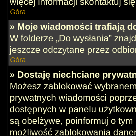
więcej informacji skontaktuj si
Góra
» Moje wiadomości trafiają d
W folderze „Do wysłania” znajd
jeszcze odczytane przez odbio
Góra
» Dostaję niechciane prywat
Możesz zablokować wybranemu
prywatnych wiadomości poprze
dostępnych w panelu użytkown
są obelżywe, poinformuj o tym 
możliwość zablokowania danem