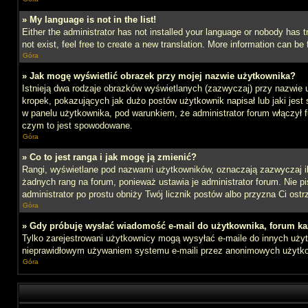
» My language is not in the list!
Either the administrator has not installed your language or nobody has t
not exist, feel free to create a new translation. More information can b
Góra
» Jak mogę wyświetlić obrazek przy mojej nazwie użytkownika?
Istnieją dwa rodzaje obrazków wyświetlanych (zazwyczaj) przy nazwie 
kropek, pokazujących jak dużo postów użytkownik napisał lub jaki jest
w panelu użytkownika, pod warunkiem, że administrator forum włączył f
czym to jest spowodowane.
Góra
» Co to jest ranga i jak mogę ją zmienić?
Rangi, wyświetlane pod nazwami użytkowników, oznaczają zazwyczaj ile 
żadnych rang na forum, ponieważ ustawia je administrator forum. Nie pis
administrator po prostu obniży Twój licznik postów albo przyzna Ci ostr
Góra
» Gdy próbuję wysłać wiadomość e-mail do użytkownika, forum ka
Tylko zarejestrowani użytkownicy mogą wysyłać e-maile do innych użytk
nieprawidłowym używaniem systemu e-maili przez anonimowych użytk
Góra