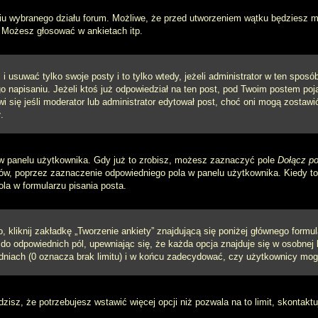
iu wybranego działu forum. Możliwe, że przed utworzeniem wątku będziesz mu
 Możesz głosować w ankietach itp.
i usuwać tylko swoje posty i to tylko wtedy, jeżeli administrator w ten spos
napisaniu. Jeżeli ktoś już odpowiedział na ten post, pod Twoim postem pojawi 
jawi się jeśli moderator lub administrator edytował post, choć oni mogą zosta
.
w panelu użytkownika. Gdy już to zrobisz, możesz zaznaczyć pole
Dołącz po
, poprzez zaznaczenie odpowiedniego pola w panelu użytkownika. Kiedy to 
a w formularzu pisania posta.
 kliknij zakładkę „Tworzenie ankiety” znajdującą się poniżej głównego formula
do odpowiednich pól, upewniając się, że każda opcja znajduje się w osobnej l
dniach (0 oznacza brak limitu) i w końcu zadecydować, czy użytkownicy mog
ądzisz, że potrzebujesz wstawić więcej opcji niż pozwala na to limit, skontaktu