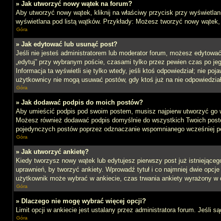
» Jak utworzyć nowy wątek na forum?
Aby utworzyć nowy wątek, kliknij na właściwy przycisk przy wyświetlan
wyświetlana pod listą wątków. Przykłady: Możesz tworzyć nowy wątek,
Góra
» Jak edytować lub usunąć post?
Jeśli nie jesteś administratorem lub moderator forum, możesz edytować 
„edytuj” przy wybranym poście, czasami tylko przez pewien czas po jego 
Informacja ta wyświetli się tylko wtedy, jeśli ktoś odpowiedział; nie po
użytkownicy nie mogą usuwać postów, gdy ktoś już na nie odpowiedział
Góra
» Jak dodawać podpis do moich postów?
Aby umieścić podpis pod swoim postem, musisz najpierw utworzyć go 
Możesz również dodawać podpis domyślnie do wszystkich Twoich postów
pojedynczych postów poprzez odznaczanie wspomnianego wcześniej pol
Góra
» Jak utworzyć ankietę?
Kiedy tworzysz nowy wątek lub edytujesz pierwszy post już istniejącego,
uprawnień, by tworzyć ankiety. Wprowadź tytuł i co najmniej dwie opcje 
użytkownik może wybrać w ankiecie, czas trwania ankiety wyrażony w 
Góra
» Dlaczego nie mogę wybrać więcej opcji?
Limit opcji w ankiecie jest ustalany przez administratora forum. Jeśli s
Góra