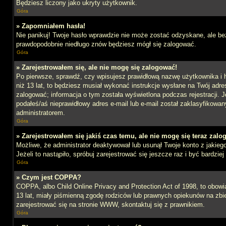
Będziesz liczony jako ukryty użytkownik.
Góra
» Zapomniałem hasła!
Nie panikuj! Twoje hasło wprawdzie nie może zostać odzyskane, ale bez
prawdopodobnie niedługo znów będziesz mógł się zalogować.
Góra
» Zarejestrowałem się, ale nie mogę się zalogować!
Po pierwsze, sprawdź, czy wpisujesz prawidłową nazwę użytkownika i ha
niż 13 lat, to będziesz musiał wykonać instrukcje wysłane na Twój adre
zalogować; informacja o tym została wyświetlona podczas rejestracji. J
podałeś/aś nieprawidłowy adres e-mail lub e-mail został zaklasyfikowan
administratorem.
Góra
» Zarejestrowałem się jakiś czas temu, ale nie mogę się teraz zalo
Możliwe, że administrator deaktywował lub usunął Twoje konto z jakie
Jeżeli to nastąpiło, spróbuj zarejestrować się jeszcze raz i być bardz
Góra
» Czym jest COPPA?
COPPA, albo Child Online Privacy and Protection Act of 1998, to obow
13 lat, miały piśmienną zgodę rodziców lub prawnych opiekunów na zbier
zarejestrować się na stronie WWW, skontaktuj się z prawnikiem.
Góra