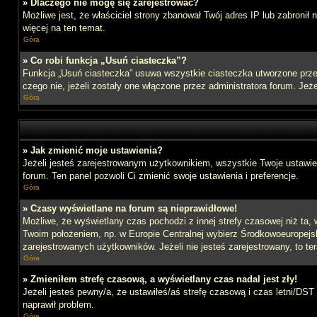
» Dlaczego nie mogę się zarejestrować?
Możliwe jest, że właściciel strony zbanował Twój adres IP lub zabronił
więcej na ten temat.
Góra
» Co robi funkcja „Usuń ciasteczka”?
Funkcja „Usuń ciasteczka” usuwa wszystkie ciasteczka utworzone przez
czego nie, jeżeli zostały one włączone przez administratora forum. J
Góra
» Jak zmienić moje ustawienia?
Jeżeli jesteś zarejestrowanym użytkownikiem, wszystkie Twoje ustawien
forum. Ten panel pozwoli Ci zmienić swoje ustawienia i preferencje.
Góra
» Czasy wyświetlane na forum są nieprawidłowe!
Możliwe, że wyświetlany czas pochodzi z innej strefy czasowej niż ta, 
Twoim położeniem, np. w Europie Centralnej wybierz Środkowoeuropejs
zarejestrowanych użytkowników. Jeżeli nie jesteś zarejestrowany, to te
Góra
» Zmieniłem strefę czasową, a wyświetlany czas nadal jest zły!
Jeżeli jesteś pewny/a, że ustawiłeś/aś strefę czasową i czas letni/DST
naprawił problem.
Góra