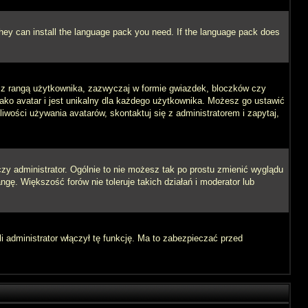
 they can install the language pack you need. If the language pack does
e z rangą użytkownika, zazwyczaj w formie gwiazdek, bloczków czy
jako avatar i jest unikalny dla każdego użytkownika. Możesz go ustawić
wości używania avatarów, skontaktuj się z administratorem i zapytaj,
zy administrator. Ogólnie to nie możesz tak po prostu zmienić wyglądu
ngę. Większość forów nie toleruje takich działań i moderator lub
i administrator włączył tę funkcję. Ma to zabezpieczać przed