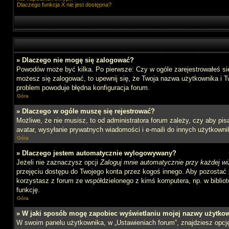
Dlaczego funkcja X nie jest dostępna?
» Dlaczego nie mogę się zalogować?
Powodów może być kilka. Po pierwsze: Czy w ogóle zarejestrowałeś się n
możesz się zalogować, to upewnij się, że Twoja nazwa użytkownika i Tw
problem powoduje błędna konfiguracja forum.
Góra
» Dlaczego w ogóle muszę się rejestrować?
Możliwe, że nie musisz, to od administratora forum zależy, czy aby pi
avatar, wysyłanie prywatnych wiadomości i e-maili do innych użytkownik
Góra
» Dlaczego jestem automatycznie wylogowywany?
Jeżeli nie zaznaczysz opcji
Zaloguj mnie automatycznie przy każdej wi
przejęciu dostępu do Twojego konta przez kogoś innego. Aby pozostać 
korzystasz z forum ze współdzielonego z kimś komputera, np. w bibliotec
funkcję.
Góra
» W jaki sposób mogę zapobiec wyświetlaniu mojej nazwy użytkow
W swoim panelu użytkownika, w „Ustawieniach forum”, znajdziesz opc