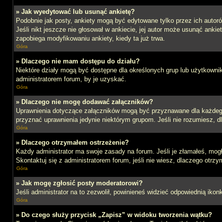
» Jak wyedytować lub usunąć ankietę?
Podobnie jak posty, ankiety mogą być edytowane tylko przez ich autoró
Jeśli nikt jeszcze nie głosował w ankiecie, jej autor może usunąć ankie
zapobiega modyfikowaniu ankiety, kiedy ta już trwa.
Góra
» Dlaczego nie mam dostępu do działu?
Niektóre działy mogą być dostępne dla określonych grup lub użytkowni
administratorem forum, by je uzyskać.
Góra
» Dlaczego nie mogę dodawać załączników?
Uprawnienia dotyczące załączników mogą być przyznawane dla każdego d
przyznać uprawnienia jedynie niektórym grupom. Jeśli nie rozumiesz, d
Góra
» Dlaczego otrzymałem ostrzeżenie?
Każdy administrator ma swoje zasady na forum. Jeśli je złamałeś, mog
Skontaktuj się z administratorem forum, jeśli nie wiesz, dlaczego otrzy
Góra
» Jak mogę zgłosić posty moderatorowi?
Jeśli administrator na to zezwolił, powinieneś widzieć odpowiednią ikon
Góra
» Do czego służy przycisk „Zapisz” w widoku tworzenia wątku?