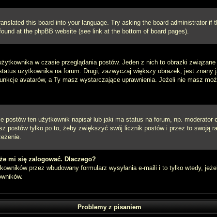
ranslated this board into your language. Try asking the board administrator if
e found at the phpBB website (see link at the bottom of board pages).
użytkownika w czasie przeglądania postów. Jeden z nich to obrazki związan
 status użytkownika na forum. Drugi, zazwyczaj większy obrazek, jest znany 
unkcje avatarów, a Ty masz wystarczające uprawnienia. Jeżeli nie masz możli
postów ten użytkownik napisał lub jaki ma status na forum, np. moderator c
z postów tylko po to, żeby zwiększyć swój licznik postów i przez to swoją ra
zeżenie.
że mi się zalogować. Dlaczego?
owników przez wbudowany formularz wysyłania e-maili i to tylko wtedy, jeżel
owników.
Problemy z pisaniem