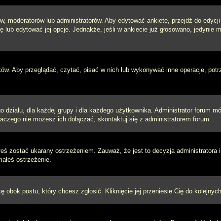
w, moderatorów lub administratorów. Aby edytować ankietę, przejdź do edycj
tę lub edytować jej opcje. Jednakże, jeśli w ankiecie już głosowano, jedynie
ków. Aby przeglądać, czytać, pisać w nich lub wykonywać inne operacje, pot
ziału, dla każdej grupy i dla każdego użytkownika. Administrator forum mógł
laczego nie możesz ich dołączać, skontaktuj się z administratorem forum.
łeś zostać ukarany ostrzeżeniem. Zauważ, że jest to decyzja administratora
małeś ostrzeżenie.
kę obok postu, który chcesz zgłosić. Kliknięcie jej przeniesie Cię do kolejn