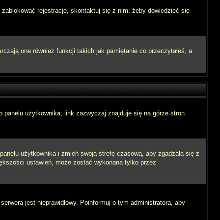
 zablokować rejestracje, skontaktuj się z nim, żeby dowiedzieć się
zają one również funkcji takich jak pamiętanie co przeczytałeś, a
 panelu użytkownika; link zazwyczaj znajduje się na górze stron
o panelu użytkownika i zmień swoją strefę czasową, aby zgadzała się z
iększości ustawień, może zostać wykonana tylko przez
 serwera jest nieprawidłowy. Poinformuj o tym administratora, aby