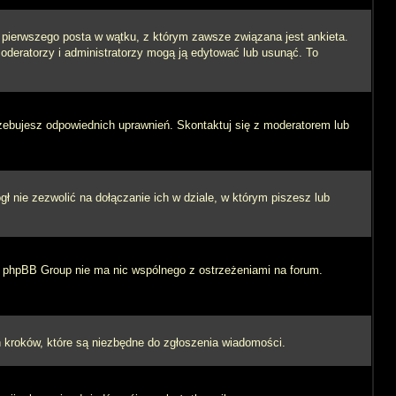
i pierwszego posta w wątku, z którym zawsze związana jest ankieta.
 moderatorzy i administratorzy mogą ją edytować lub usunąć. To
rzebujesz odpowiednich uprawnień. Skontaktuj się z moderatorem lub
 nie zezwolić na dołączanie ich w dziale, w którym piszesz lub
 i phpBB Group nie ma nic wspólnego z ostrzeżeniami na forum.
ych kroków, które są niezbędne do zgłoszenia wiadomości.