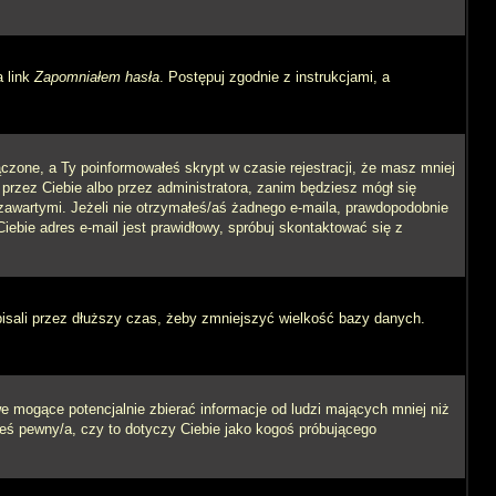
a link
Zapomniałem hasła
. Postępuj zgodnie z instrukcjami, a
czone, a Ty poinformowałeś skrypt w czasie rejestracji, że masz mniej
 przez Ciebie albo przez administratora, zanim będziesz mógł się
m zawartymi. Jeżeli nie otrzymałeś/aś żadnego e-maila, prawdopodobnie
iebie adres e-mail jest prawidłowy, spróbuj skontaktować się z
pisali przez dłuższy czas, żeby zmniejszyć wielkość bazy danych.
 mogące potencjalnie zbierać informacje od ludzi mających mniej niż
steś pewny/a, czy to dotyczy Ciebie jako kogoś próbującego