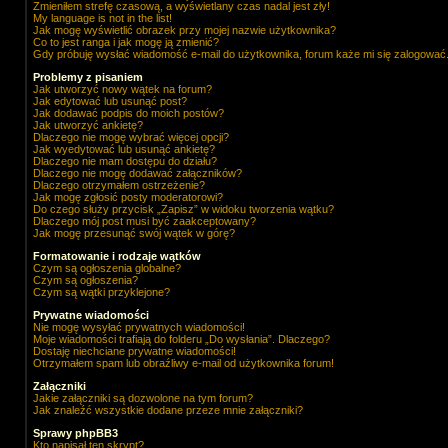
Zmieniłem strefę czasową, a wyświetlany czas nadal jest zły!
My language is not in the list!
Jak mogę wyświetlić obrazek przy mojej nazwie użytkownika?
Co to jest ranga i jak mogę ją zmienić?
Gdy próbuję wysłać wiadomość e-mail do użytkownika, forum każe mi się zalogować
Problemy z pisaniem
Jak utworzyć nowy wątek na forum?
Jak edytować lub usunąć post?
Jak dodawać podpis do moich postów?
Jak utworzyć ankietę?
Dlaczego nie mogę wybrać więcej opcji?
Jak wyedytować lub usunąć ankietę?
Dlaczego nie mam dostępu do działu?
Dlaczego nie mogę dodawać załączników?
Dlaczego otrzymałem ostrzeżenie?
Jak mogę zgłosić posty moderatorowi?
Do czego służy przycisk „Zapisz” w widoku tworzenia wątku?
Dlaczego mój post musi być zaakceptowany?
Jak mogę przesunąć swój wątek w górę?
Formatowanie i rodzaje wątków
Czym są ogłoszenia globalne?
Czym są ogłoszenia?
Czym są wątki przyklejone?
Prywatne wiadomości
Nie mogę wysyłać prywatnych wiadomości!
Moje wiadomości trafiają do folderu „Do wysłania”. Dlaczego?
Dostaję niechciane prywatne wiadomości!
Otrzymałem spam lub obraźliwy e-mail od użytkownika forum!
Załączniki
Jakie załączniki są dozwolone na tym forum?
Jak znaleźć wszystkie dodane przeze mnie załączniki?
Sprawy phpBB3
Kto napisał ten skrypt?