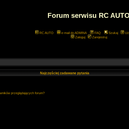
Forum serwisu RC AUT
RC AUTO
e-mail do ADMINA
FAQ
Szukaj
Uż
Zaloguj
Zarejestruj
Najczęściej zadawane pytania
owników przeglądających forum?