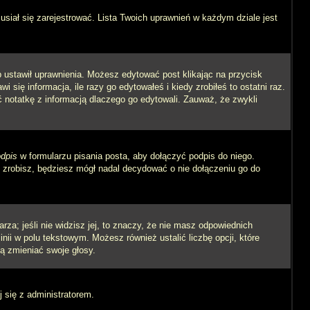
siał się zarejestrować. Lista Twoich uprawnień w każdym dziale jest
ób ustawił uprawnienia. Możesz edytować post klikając na przycisk
się informacja, ile razy go edytowałeś i kiedy zrobiłeś to ostatni raz.
wić notatkę z informacją dlaczego go edytowali. Zauważ, że zwykli
dpis
w formularzu pisania posta, aby dołączyć podpis do niego.
zrobisz, będziesz mógł nadal decydować o nie dołączeniu go do
rza; jeśli nie widzisz jej, to znaczy, że nie masz odpowiednich
inii w polu tekstowym. Możesz również ustalić liczbę opcji, które
ą zmieniać swoje głosy.
j się z administratorem.