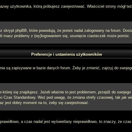
 nazwy użytkownika, którą próbujesz zarejestrować. Właściciel strony mógł też
 skrypt phpBB, które powodują, że jesteś nadal zalogowany na forum. Dostarc
eżeli masz problemy z (wy)logowaniem się, usunięcie ciasteczek może pomóc.
Preferencje i ustawienia użytkowników
ia są zapisywane w bazie danych forum. Żeby je zmienić, zajrzyj do swojego
w której się znajdujesz. Jeżeli właśnie to jest problemem, przejdź do swojeg
ki Czas Standardowy. Weź pod uwagę, że zmiana strefy czasowej, tak jak w
raz jest dobry moment na to, żeby się zarejestrować.
 prawidłowo, a czas nadal jest wyświetlany nieprawidłowo, to znaczy, że czas