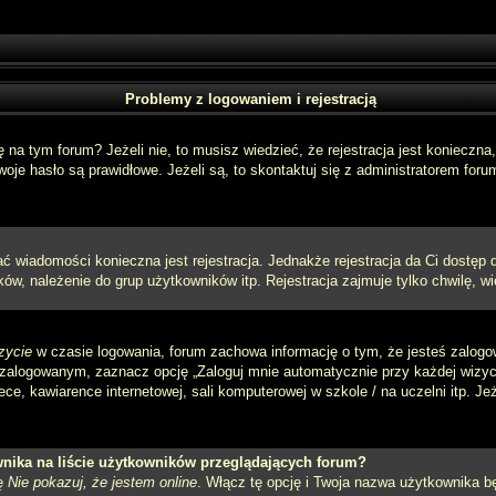
Problemy z logowaniem i rejestracją
a tym forum? Jeżeli nie, to musisz wiedzieć, że rejestracja jest konieczna, 
oje hasło są prawidłowe. Jeżeli są, to skontaktuj się z administratorem foru
sać wiadomości konieczna jest rejestracja. Jednakże rejestracja da Ci dostęp
ów, należenie do grup użytkowników itp. Rejestracja zajmuje tylko chwilę, wi
zycie
w czasie logowania, forum zachowa informację o tym, że jesteś zalogo
zalogowanym, zaznacz opcję „Zaloguj mnie automatycznie przy każdej wizycie
e, kawiarence internetowej, sali komputerowej w szkole / na uczelni itp. Jeżel
nika na liście użytkowników przeglądających forum?
ję
Nie pokazuj, że jestem online
. Włącz tę opcję i Twoja nazwa użytkownika bę