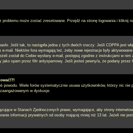
 problemu może zostać zresetowane. Przejdź na stronę logowania i kliknij n
sło. Jeśli tak, to nastąpiła jedna z tych dwóch rzeczy: Jeśli COPPA jest włą
s e-mail. Niektóre fora wymagają też, żeby nowe rejestracje były aktywowane
eżeli został do Ciebie wysłany e-mail, postępuj zgodnie z instrukcjami w ni
y jako spam przez filtr antyspamowy. Jeśli jesteś pewny/a, że podany przez C
gować!?!
goś powodu. Wiele forów systematycznie usuwa użytkowników, którzy nic nie 
iej zaangażowanym w dyskusje.
iązujące w Stanach Zjednoczonych prawo, wymagające, aby strony internetowe
anie informacji prywatnych od osoby mającej mniej niż 13 lat. Jeżeli nie je