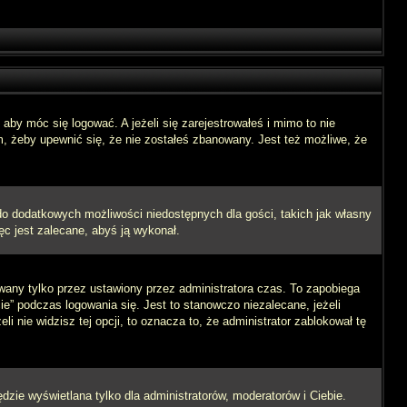
aby móc się logować. A jeżeli się zarejestrowałeś i mimo to nie
m, żeby upewnić się, że nie zostałeś zbanowany. Jest też możliwe, że
 do dodatkowych możliwości niedostępnych dla gości, takich jak własny
ęc jest zalecane, abyś ją wykonał.
wany tylko przez ustawiony przez administratora czas. To zapobiega
” podczas logowania się. Jest to stanowczo niezalecane, jeżeli
i nie widzisz tej opcji, to oznacza to, że administrator zablokował tę
dzie wyświetlana tylko dla administratorów, moderatorów i Ciebie.