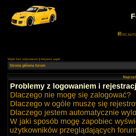
F
RC AUT
Wątki bez odpowiedzi
|
Aktywne wątki
Strona główna forum
Najczęś
Problemy z logowaniem i rejestrac
Dlaczego nie mogę się zalogować?
Dlaczego w ogóle muszę się rejestr
Dlaczego jestem automatycznie wy
W jaki sposób mogę zapobiec wyświe
użytkowników przeglądających foru