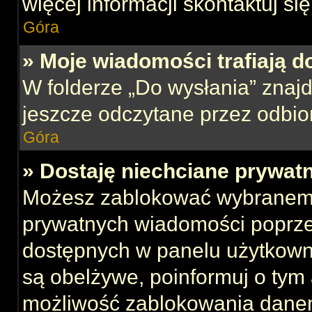
więcej informacji skontaktuj si
Góra
» Moje wiadomości trafiają d
W folderze „Do wysłania” znajd
jeszcze odczytane przez odbio
Góra
» Dostaję niechciane prywat
Możesz zablokować wybranemu
prywatnych wiadomości poprze
dostępnych w panelu użytkown
są obelżywe, poinformuj o tym 
możliwość zablokowania danem