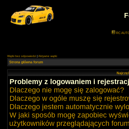
F
RC AUT
Wątki bez odpowiedzi
|
Aktywne wątki
Strona główna forum
Najczęś
Problemy z logowaniem i rejestrac
Dlaczego nie mogę się zalogować?
Dlaczego w ogóle muszę się rejestr
Dlaczego jestem automatycznie wy
W jaki sposób mogę zapobiec wyświe
użytkowników przeglądających foru