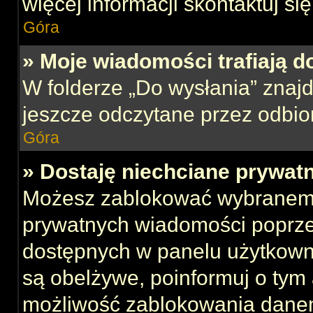
więcej informacji skontaktuj si
Góra
» Moje wiadomości trafiają d
W folderze „Do wysłania” znajd
jeszcze odczytane przez odbio
Góra
» Dostaję niechciane prywat
Możesz zablokować wybranemu
prywatnych wiadomości poprze
dostępnych w panelu użytkown
są obelżywe, poinformuj o tym 
możliwość zablokowania danem