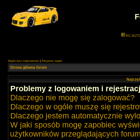
F
RC AUT
Wątki bez odpowiedzi
|
Aktywne wątki
Strona główna forum
Najczęś
Problemy z logowaniem i rejestrac
Dlaczego nie mogę się zalogować?
Dlaczego w ogóle muszę się rejestr
Dlaczego jestem automatycznie wy
W jaki sposób mogę zapobiec wyświe
użytkowników przeglądających foru