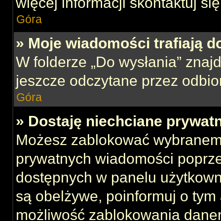
więcej informacji skontaktuj si
Góra
» Moje wiadomości trafiają d
W folderze „Do wysłania” znajd
jeszcze odczytane przez odbio
Góra
» Dostaję niechciane prywat
Możesz zablokować wybranemu
prywatnych wiadomości poprze
dostępnych w panelu użytkown
są obelżywe, poinformuj o tym 
możliwość zablokowania danem