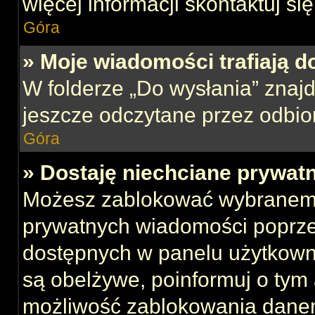
więcej informacji skontaktuj si
Góra
» Moje wiadomości trafiają d
W folderze „Do wysłania” znajd
jeszcze odczytane przez odbio
Góra
» Dostaję niechciane prywat
Możesz zablokować wybranemu
prywatnych wiadomości poprze
dostępnych w panelu użytkown
są obelżywe, poinformuj o tym 
możliwość zablokowania danem