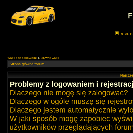
F
RC AUT
Wątki bez odpowiedzi
|
Aktywne wątki
Strona główna forum
Najczęś
Problemy z logowaniem i rejestrac
Dlaczego nie mogę się zalogować?
Dlaczego w ogóle muszę się rejestr
Dlaczego jestem automatycznie wy
W jaki sposób mogę zapobiec wyświe
użytkowników przeglądających foru